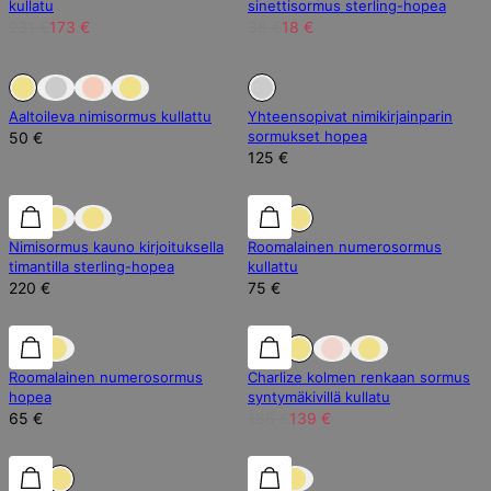
kullatu
sinettisormus sterling-hopea
231 €
173 €
36 €
18 €
Loppu Varastosta
Loppu Varastosta
Loppu Varastosta
Aaltoileva nimisormus kullattu
Yhteensopivat nimikirjainparin
sormukset hopea
50 €
125 €
Lab Timantti
Lab Timantti
Nimisormus kauno kirjoituksella
Roomalainen numerosormus
timantilla sterling-hopea
kullattu
220 €
75 €
25% alennus
Roomalainen numerosormus
Charlize kolmen renkaan sormus
hopea
syntymäkivillä kullatu
65 €
186 €
139 €
Lab Timantti
Lab Timantti
Lab Timantti