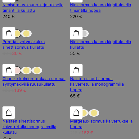
Nimisormus kauno kirjoituksella
Nimisormus kauno kirjoituksella
timantilla kullattu
timantilla hopea
240 €
220 €
50% alennus
50% alennus
Preeria syntymäkukka
Nimisormus kauno kirjoituksella
sinettisormus kullattu
kullattu
60 €
30 €
55 €
25% alennus
25% alennus
Charlize kolmen renkaan sormus
Naisten sinettisormus
syntymäkivillä ruusukullattu
kaiverretulla monogrammilla
hopea
186 €
139 €
65 €
25% alennus
Naisten sinettisormus
Margeaux sormus kaiverruksella
kaiverretulla monogrammilla
hopea
kullattu
216 €
162 €
75 €