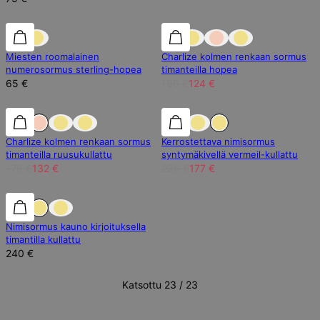
25% alennus
Miesten roomalainen
Charlize kolmen renkaan sormus
numerosormus sterling-hopea
timanteilla hopea
65 €
166 €
124 €
25% alennus
25% alennus
25% alennus
Charlize kolmen renkaan sormus
Kerrostettava nimisormus
timanteilla ruusukullattu
syntymäkivellä vermeil-kullattu
176 €
132 €
236 €
177 €
Lab Timantti
Lab Timantti
Nimisormus kauno kirjoituksella
timantilla kullattu
240 €
Katsottu 23 / 23