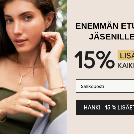
Katsottu 7 / 7
ENEMMÄN ET
JÄSENILL
Jaa MYKA-hetkesi
Sähköposti
HANKI –15 % LISÄ