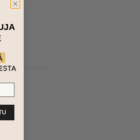
UJA
E
ETU