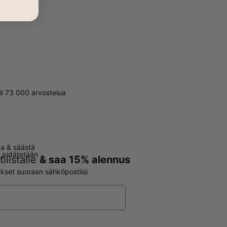
li 73 000 arvostelua
aa & säästä
t pidätetään
ilistalle
& saa 15% alennus
oukset suoraan sähköpostiisi