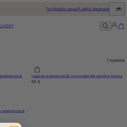
Tarvitsetko apua?
Jäljitä tilauksesi
UUDET
7
tuotetta
-avaimenperä
Palapeli avaimenperät syntymäkivillä sterling-hopea
65 €
n avaimenperä