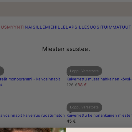
NUSMYYNTI
NAISILLE
MIEHILLE
LAPSILLE
SUOSITUIMMAT
UUT
Miesten asusteet
a
Loppu Varastosta
yöreät monogrammi - kalvosinnapit
Kaiverrettu musta nahkainen köysi
äs
126 €
88 €
Loppu Varastosta
alvosinnapit kaiverrus ruostumaton
Kaiverrettu keinonahkainen mieste
45 €