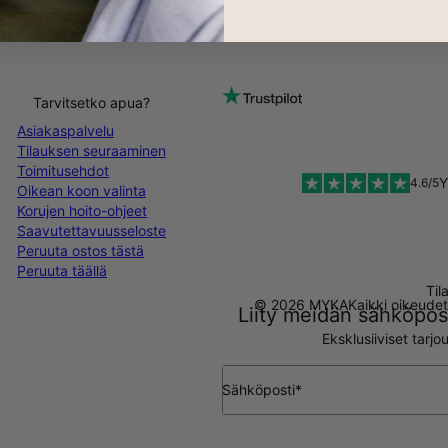
Tarvitsetko apua?
Asiakaspalvelu
Tilauksen seuraaminen
Toimitusehdot
Y
4.6/5
Oikean koon valinta
Korujen hoito-ohjeet
Saavutettavuusseloste
Peruuta ostos tästä
Peruuta täällä
Til
© 2026 MYKA
Kaikki oikeude
Liity meidän sähköpost
Eksklusiiviset tarj
Sähköposti*