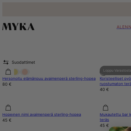
ALEN
Suodattimet
Loppu Varastost
Personoitu elämänpuu avaimenperä sterling-hopea
Koristeelliset p
ruostumaton ter
80 €
40 €
Hopeinen nimi avaimenperä sterling-hopea
Mukautettu bar k
teräs
45 €
45 €