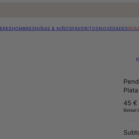
ERES
HOMBRES
NIÑAS & NIÑOS
FAVORITOS
NOVEDADES
REB
H
Pend
Plata
45 €
Betaal 
Subto