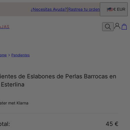
¿Necesitas Ayuda?
Rastrea tu orden
€ EUR
AJAS
ome
Pendientes
ientes de Eslabones de Perlas Barrocas en
 Esterlina
later met Klarna
tal
:
45 €