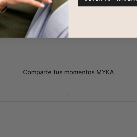
evoluciones en 100 días
Garantía de 2 años
Comparte tus momentos MYKA