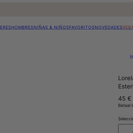
ERES
HOMBRES
NIÑAS & NIÑOS
FAVORITOS
NOVEDADES
REB
H
Lorel
Ester
45 €
Betaal 
Selecci