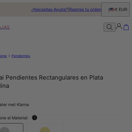
¿Necesitas Ayuda?
Rastrea tu orden
€ EUR
AJAS
ome
Pendientes
ai Pendientes Rectangulares en Plata
lina
later met Klarna
one el Material:
?