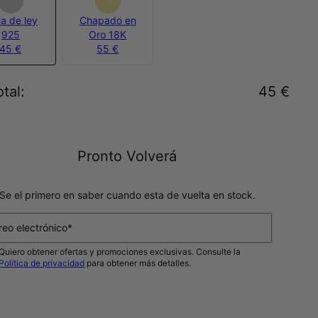
ta de ley
Chapado en
925
Oro 18K
45 €
55 €
tal
:
45 €
Pronto Volverá
Se el primero en saber cuando esta de vuelta en stock.
reo electrónico*
Quiero obtener ofertas y promociones exclusivas. Consulte la
Política de privacidad
para obtener más detalles.
NOTIFICAME