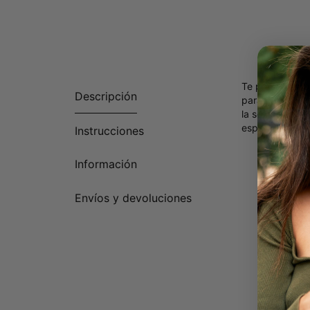
Te presentamos
Descripción
para brillar c
la sofisticaci
esperando adorn
Instrucciones
Hechos d
Información
Envíos y devoluciones