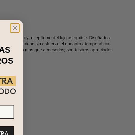
 Plata de Ley, el epítome del lujo asequible. Diseñados
smeralda combinan sin esfuerzo el encanto atemporal con
AS
endientes son más que accesorios; son tesoros apreciados
ROS
TRA