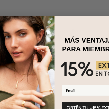
 nuestros románticos Pendientes de Estudio Rectangulares Lorelai en
on cada movimiento, estos pendientes de Circonia Cúbica de corte e
MÁS VENTAJ
ón moderna. Ya sea para un día casual o una velada especial, estos p
ar tus orejas y alegrar tu día.
PARA MIEMB
e Plata de Ley y Circonia Cúbica
Email
OBTÉN TU –15% EX