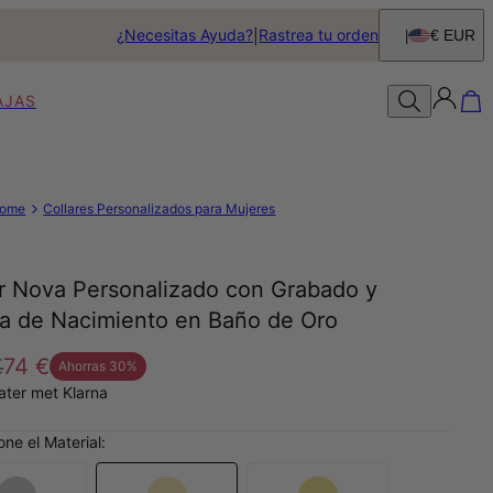
¿Necesitas Ayuda?
Rastrea tu orden
€ EUR
AJAS
ome
Collares Personalizados para Mujeres
ar Nova Personalizado con Grabado y
ra de Nacimiento en Baño de Oro
€
74 €
Ahorras
30
%
later met Klarna
one el Material: