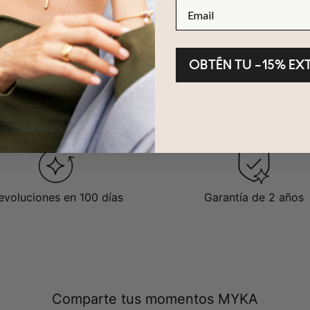
ible en 3 longitudes de cadena ajustables
Email
las letras están en mayúsculas
OBTÉN TU –15% EX
evoluciones en 100 días
Garantía de 2 años
Comparte tus momentos MYKA