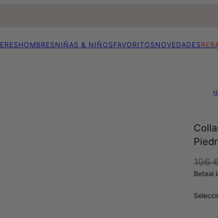
ERES
HOMBRES
NIÑAS & NIÑOS
FAVORITOS
NOVEDADES
REB
H
Coll
Pied
106 
Betaal 
Selecci