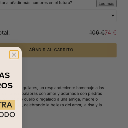
taría añadir más nombres en el futuro?
Lee más
tal
:
106 €
74 €
AÑADIR AL CARRITO
AS
ROS
 oro de 18 quilates, un resplandeciente homenaje a las
on nombres o palabras con amor y adornada con piedras
ndo tu propio cuello o regalado a una amiga, madre o
s por el sol, celebrando la belleza del amor, la risa y la