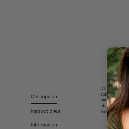
Da la bienveni
conexiones úni
Descripción
natales elegida
abuela querida,
Instrucciones
amistad de toda
Hecho 
Información
Person