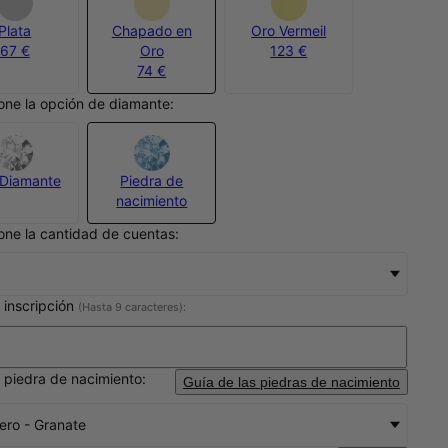
Plata
Chapado en
Oro Vermeil
67 €
Oro
123 €
74 €
one la opción de diamante:
Diamante
Piedra de
nacimiento
one la cantidad de cuentas:
 inscripción
(Hasta 9 caracteres):
 piedra de nacimiento:
Guía de las piedras de nacimiento
ero - Granate