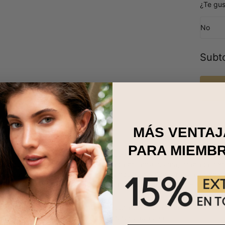
¿Te gus
No
Subto
MÁS VENTAJ
PARA MIEMB
da a nuestro collar Nova Birthstone con nombres grabados en baño de
cas que iluminan nuestras vidas. Cada brillante cuenta, grabada c
s, guarda las historias sinceras de vínculos queridos. Ya sea adorna
 este collar brilla con el calor y la luminosidad de recuerdos iluminado
 la vida.
de baño de oro de 18 quilates y piedras de nacimiento
alizable con 1-10 cuentas, 9 caracteres cada una