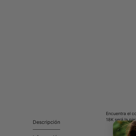
Encuentra el co
18K será la pi
Descripción