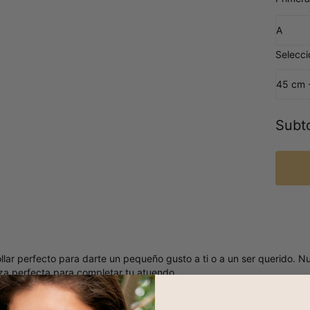
A
Selecc
45 cm 
Subto
llar perfecto para darte un pequeño gusto a ti o a un ser querido. Nue
eza perfecta para completar tu atuendo.