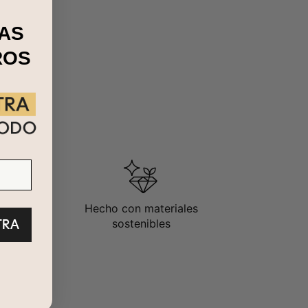
AS
ROS
Hecho con materiales
TRA
sostenibles