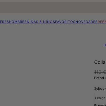
ERES
HOMBRES
NIÑAS & NIÑOS
FAVORITOS
NOVEDADES
REB
H
Colla
110 
Betaal 
Selecci
1 colga
Primera 