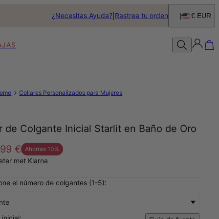
¿Necesitas Ayuda?
Rastrea tu orden
€ EUR
AJAS
ome
Collares Personalizados para Mujeres
r de Colgante Inicial Starlit en Baño de Oro
€
99 €
Ahorras
10
%
later met Klarna
one el número de colgantes (1-5):
nte
inicial: