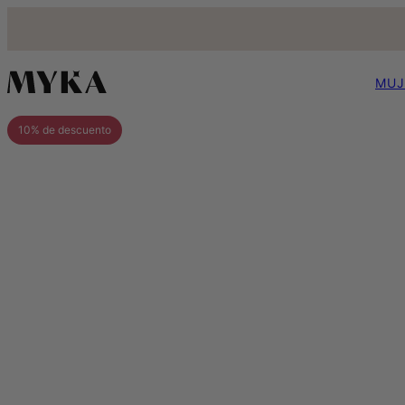
MUJ
10% de descuento