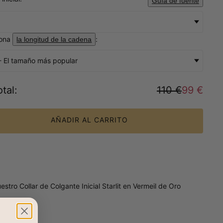
Guía de fuente
iona
:
la longitud de la cadena
- El tamaño más popular
tal
:
110 €
99 €
AÑADIR AL CARRITO
stro Collar de Colgante Inicial Starlit en Vermeil de Oro