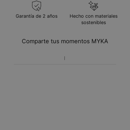
ago.
Recíbelo antes de
Envío Express
sáb., 15 ago. - lun., 17
Garantía de 2 años
Hecho con materiales
ago.
sostenibles
No hay costos adicionales para usted.
Toma en cuenta que el tiempo de envío incluye tiempo
Comparte tus momentos MYKA
de producción.
Política de devolución
Toma en cuenta que los artículos personalizados son únicos
y solo se pueden devolver para cambio o crédito en tienda.