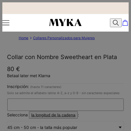
Home
Collares Personalizados para Mujeres
Collar con Nombre Sweetheart en Plata
80 €
Betaal later met Klarna
Inscripción:
(hasta 11 caracteres)
Solo se admite el alfabeto latino A-Z, a-z y 0-9 - sin caracteres especiales
Selecciona
:
la longitud de la cadena
45 cm - 50 cm - la talla más popular