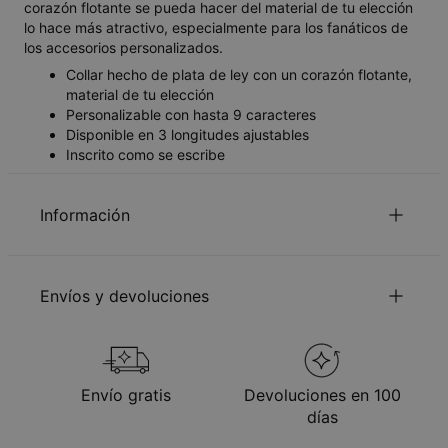
corazón flotante se pueda hacer del material de tu elección
lo hace más atractivo, especialmente para los fanáticos de
los accesorios personalizados.
Collar hecho de plata de ley con un corazón flotante,
material de tu elección
Personalizable con hasta 9 caracteres
Disponible en 3 longitudes ajustables
Inscrito como se escribe
Información
ID:
110-01-3654-88
Material principal
Metal de origen responsable
Envíos y devoluciones
Tipo de cadena
Cadena Cable
Longitud de la cadena
35 cm / 40 cm / 45 cm
Extensión de la cadena
5 cm
Puedes seleccionar el método de envío al salir
Medidas de los
13.5mm x 32.94mm, Corazón: 7mm
colgantes
x 8mm
Método
Fecha estimada de entrega
Envío gratis
Devoluciones en 100
Hipoalergénico
Sin níquel
Recíbelo antes de
días
Envío Gratis
lun., 24 ago. - mar., 25