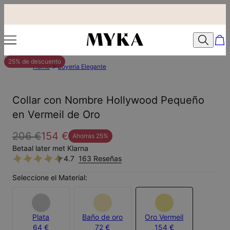
25% de descuento
Home
Joyeria Elegante
Collar con Nombre Hollywood Pequeño
en Vermeil de Oro
206 €
154 €
Ahorras
25
%
Betaal later met Klarna
4.7
163 Reseñas
Seleccione el Material:
Plata
Baño de oro
Oro Vermeil
64 €
72 €
154 €