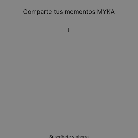
No hay costos adicionales para usted.
Toma en cuenta que el tiempo de envío incluye tiempo
Comparte tus momentos MYKA
de producción.
Política de devolución
Toma en cuenta que los artículos personalizados son únicos
y solo se pueden devolver para cambio o crédito en tienda.
Suscríbete y ahorra