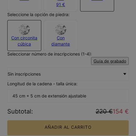
91 €
Seleccione la opción de piedra:
Con circonita
Con
cúbica
diamante
Seleccionar número de inscripciones (1-4):
Guía de grabado
Sin inscripciones
Longitud de la cadena - talla única:
45 cm + 5 cm de extensión ajustable
Subtotal
:
220 €
154 €
AÑADIR AL CARRITO