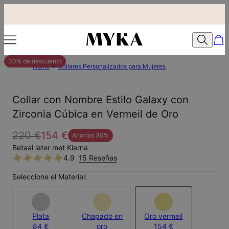
30% de descuento
Home
Collares Personalizados para Mujeres
Collar con Nombre Estilo Galaxy con
Zirconia Cúbica en Vermeil de Oro
220 €
154 €
Ahorras
30
%
Betaal later met Klarna
4.9
15 Reseñas
Seleccione el Material:
Plata
Chapado en
Oro vermeil
84 €
oro
154 €