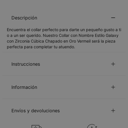
Descripción
Encuentra el collar perfecto para darte un pequeño gusto a ti
o a un ser querido. Nuestro Collar con Nombre Estilo Galaxy
con Zirconia Cúbica Chapado en Oro Vermeil será la pieza
perfecta para completar tu atuendo.
Instrucciones
para mirar el Guia de la longitud de la
Haga Clic aquí
Información
cadena.
Lee nuestra
.
política de seguridad para niños
ID:
110-01-3200-33
Por favor, siéntase libre de contactarnos por
e-mail
con
Material principal
Oro vermeil sobre plata de ley 925
pedidos especiales o pregunta
Envíos y devoluciones
Medidas
23.98mm x 23.98mm
Tipo de cadena
Cadena Cable
Longitud de la cadena
Adjustable
Puedes seleccionar el método de envío al salir
Estilo / Colección
Colección Collares