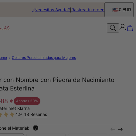
¿Necesitas Ayuda?
Rastrea tu orden
€ EUR
AJAS
ome
Collares Personalizados para Mujeres
ar con Nombre con Piedra de Nacimiento
ata Esterlina
€
88 €
Ahorras
30
%
later met Klarna
4.9
18 Reseñas
one el Material:
?