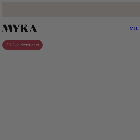
MUJ
30% de descuento