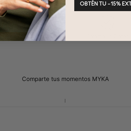
OBTÉN TU –15% EX
evoluciones en 100 días
Garantía de 2 años
Comparte tus momentos MYKA