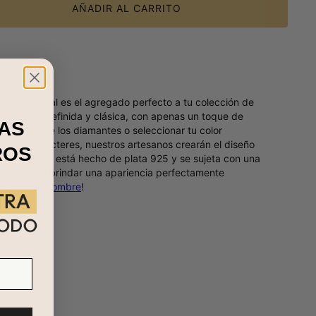
AÑADIR AL CARRITO
 con cristal es el agregado perfecto a tu colección de
olgante es definida y clásica, con apenas un toque de
AS
 apariencia de los diamantes o seleccionar tu color
a diez caracteres, nuestros artesanos crearán el diseño
ROS
ersonalizado está hecho de plata 925 y se sujeta con una
gante para brindar una apariencia perfectamente
llares con nombre
!