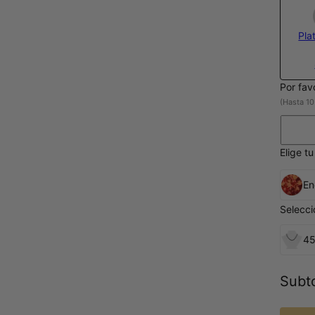
Pla
Por fav
(Hasta 10
Elige t
En
Selecc
45
Subto