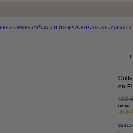
ERES
HOMBRES
NIÑAS & NIÑOS
FAVORITOS
NOVEDADES
REB
H
Coll
en Pl
126 
Betaal 
Selecci