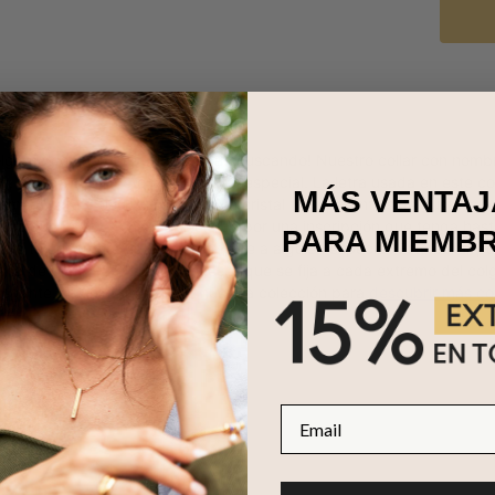
colgante con nombre que estabas buscando! Nuestro collar con nombre
n, el regalo perfecto para alguien especial. La letra usada en este c
MÁS VENTAJ
 primera letra. Puedes optar por un cristal transparente si te gusta la
 vez que hayas te hayas decidido por una inscripción que tenga hast
PARA MIEMB
ue te encantará usar o presentarle a alguien especial. Este collar p
na de plata 925 haciendo juego, que se fija a cada extremo del col
legante. ¡Te invitamos a ver nuestra colección para
descubrir más co
Email