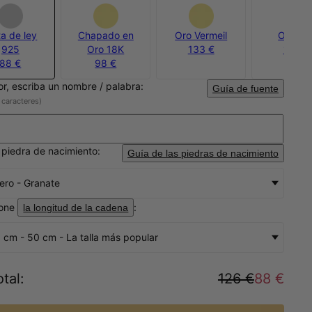
ta de ley
Chapado en
Oro Vermeil
Oro 14
925
Oro 18K
133 €
133 €
88 €
98 €
or, escriba un nombre / palabra:
Guía de fuente
 caracteres)
u piedra de nacimiento:
Guía de las piedras de nacimiento
ero - Granate
ione
:
la longitud de la cadena
 cm - 50 cm - La talla más popular
tal
:
126 €
88 €