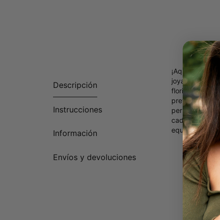
¡Aquí está el 
joyas y, tambié
Descripción
floritura en la
preferido. Una
Instrucciones
personalizado q
cadena venecia
equilibrada y e
Información
Envíos y devoluciones