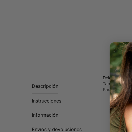
Deleitese en e
También está d
Descripción
Para joyas con 
Instrucciones
Información
Envíos y devoluciones