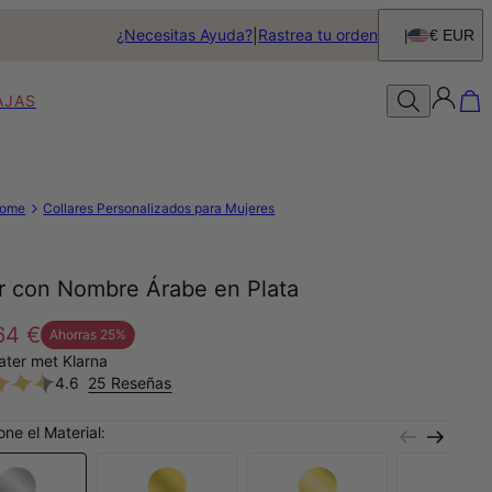
¿Necesitas Ayuda?
Rastrea tu orden
€ EUR
AJAS
ome
Collares Personalizados para Mujeres
ar con Nombre Árabe en Plata
64 €
Ahorras
25
%
later met Klarna
4.6
25 Reseñas
one el Material: