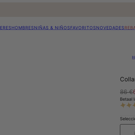
ERES
HOMBRES
NIÑAS & NIÑOS
FAVORITOS
NOVEDADES
REB
H
Coll
86 €
Betaal 
Selecci