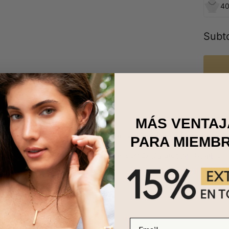
40
Subto
MÁS VENTAJ
l exótico Oriente Medio con este collar con Nombre en Árabe de
Plat
PARA MIEMB
isponible en
Chapado en Oro 18k
.
nombre similares, visita nuestra colección de
Collares con Nombre
.
Email