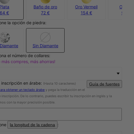
Plata
Baño de oro
Oro Vermeil
Oro 10
64 €
72 €
154 €
950 €
one la opción de piedra:
Diamante
Sin Diamante
ona el número de collares:
o más compres, más ahorras!
 inscripción en árabe:
(Hasta 10 caracteres)
Guía de fuentes
para obtener un teclado árabe
y pega la traducción en el
 inscripción. De lo contrario, puedes escribir tu inscripción en inglés y la
mos con la mayor precisión posible.
ione
:
la longitud de la cadena