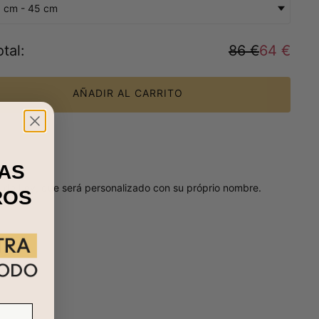
 cm - 45 cm
tal
:
86 €
64 €
AÑADIR AL CARRITO
AS
a de Ley
, que será personalizado con su próprio nombre.
ROS