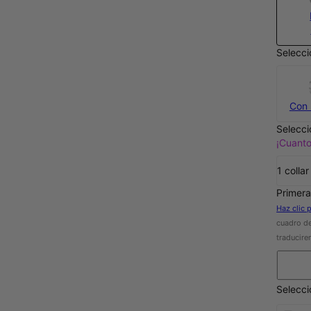
Selecci
Con 
Selecci
¡Cuant
1 collar
Primera
Haz clic 
cuadro de
traducire
Selecc