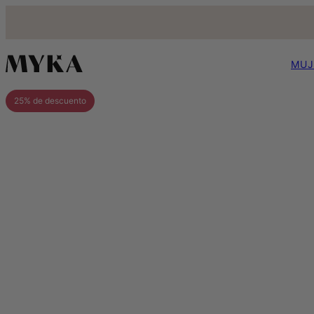
MUJ
25% de descuento