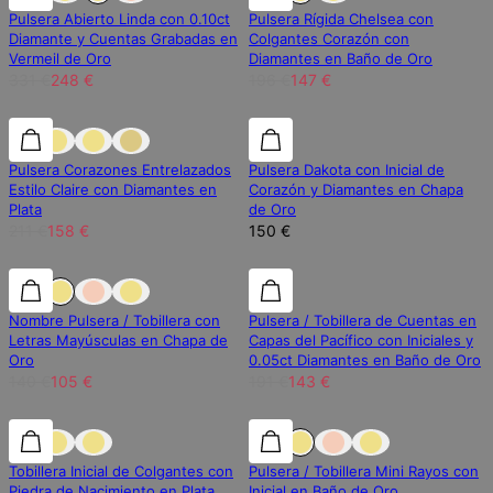
Pulsera Abierto Linda con 0.10ct
Pulsera Rígida Chelsea con
Diamante y Cuentas Grabadas en
Colgantes Corazón con
Vermeil de Oro
Diamantes en Baño de Oro
331 €
248 €
196 €
147 €
25% de descuento
25% de descuento
Diamante Laboratorio
Pulsera Corazones Entrelazados
Pulsera Dakota con Inicial de
Estilo Claire con Diamantes en
Corazón y Diamantes en Chapa
Plata
de Oro
211 €
158 €
150 €
25% de descuento
25% de descuento
25% de descuento
Nombre Pulsera / Tobillera con
Pulsera / Tobillera de Cuentas en
Letras Mayúsculas en Chapa de
Capas del Pacífico con Iniciales y
Oro
0.05ct Diamantes en Baño de Oro
140 €
105 €
191 €
143 €
25% de descuento
25% de descuento
Tobillera Inicial de Colgantes con
Pulsera / Tobillera Mini Rayos con
Piedra de Nacimiento en Plata
Inicial en Baño de Oro