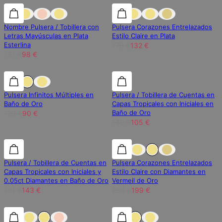
25% de descuento
25% de descuento
25% de descuento
Nombre Pulsera / Tobillera con
Pulsera Corazones Entrelazados
Letras Mayúsculas en Plata
Estilo Claire en Plata
Esterlina
176 €
132 €
131 €
98 €
25% de descuento
25% de descuento
25% de descuento
Pulsera Infinitos Múltiples en
Pulsera / Tobillera de Cuentas en
Baño de Oro
Capas Tropicales con Iniciales en
Baño de Oro
120 €
90 €
140 €
105 €
25% de descuento
25% de descuento
25% de descuento
Pulsera / Tobillera de Cuentas en
Pulsera Corazones Entrelazados
Capas Tropicales con Iniciales y
Estilo Claire con Diamantes en
0.05ct Diamantes en Baño de Oro
Vermeil de Oro
191 €
143 €
266 €
199 €
25% de descuento
25% de descuento
25% de descuento