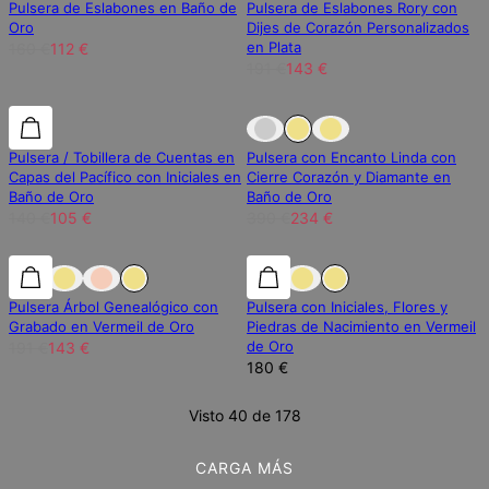
Pulsera de Eslabones en Baño de
Pulsera de Eslabones Rory con
Oro
Dijes de Corazón Personalizados
en Plata
160 €
112 €
191 €
143 €
25% de descuento
25% de descuento
Fuera de stock
Pulsera / Tobillera de Cuentas en
Pulsera con Encanto Linda con
Capas del Pacífico con Iniciales en
Cierre Corazón y Diamante en
Baño de Oro
Baño de Oro
140 €
105 €
390 €
234 €
25% de descuento
25% de descuento
Pulsera Árbol Genealógico con
Pulsera con Iniciales, Flores y
Grabado en Vermeil de Oro
Piedras de Nacimiento en Vermeil
de Oro
191 €
143 €
180 €
Visto 40 de 178
CARGA MÁS