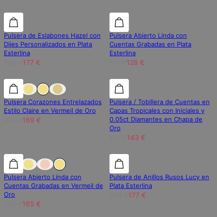
25% de descuento
25% de descuento
25% de descuento
Pulsera de Eslabones Hazel con
Pulsera Abierto Linda con
Dijes Personalizados en Plata
Cuentas Grabadas en Plata
Esterlina
Esterlina
236 €
177 €
171 €
128 €
25% de descuento
25% de descuento
25% de descuento
Pulsera Corazones Entrelazados
Pulsera / Tobillera de Cuentas en
Estilo Claire en Vermeil de Oro
Capas Tropicales con Iniciales y
0.05ct Diamantes en Chapa de
226 €
169 €
Oro
191 €
143 €
25% de descuento
25% de descuento
25% de descuento
Pulsera Abierto Linda con
Pulsera de Anillos Rusos Lucy en
Cuentas Grabadas en Vermeil de
Plata Esterlina
Oro
236 €
177 €
220 €
165 €