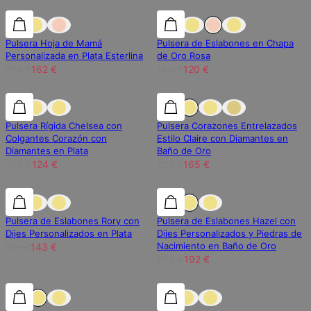
25% de descuento
25% de descuento
25% de descuento
Pulsera Hoja de Mamá
Pulsera de Eslabones en Chapa
Personalizada en Plata Esterlina
de Oro Rosa
216 €
162 €
160 €
120 €
25% de descuento
25% de descuento
25% de descuento
Pulsera Rígida Chelsea con
Pulsera Corazones Entrelazados
Colgantes Corazón con
Estilo Claire con Diamantes en
Diamantes en Plata
Baño de Oro
166 €
124 €
220 €
165 €
25% de descuento
25% de descuento
25% de descuento
Pulsera de Eslabones Rory con
Pulsera de Eslabones Hazel con
Dijes Personalizados en Plata
Dijes Personalizados y Piedras de
Nacimiento en Baño de Oro
191 €
143 €
256 €
192 €
30% de descuento
30% de descuento
25% de descuento