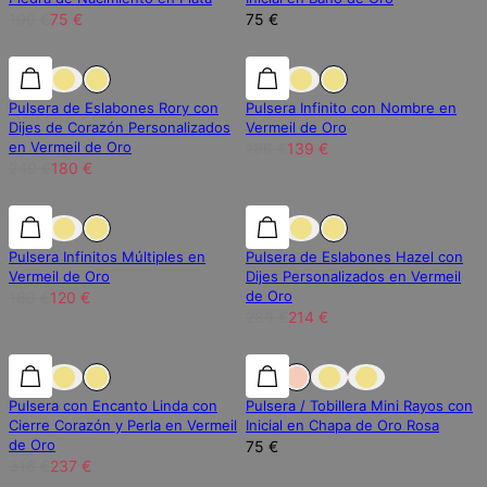
100 €
75 €
75 €
25% de descuento
25% de descuento
25% de descuento
Pulsera de Eslabones Rory con
Pulsera Infinito con Nombre en
Dijes de Corazón Personalizados
Vermeil de Oro
en Vermeil de Oro
186 €
139 €
240 €
180 €
25% de descuento
25% de descuento
25% de descuento
Pulsera Infinitos Múltiples en
Pulsera de Eslabones Hazel con
Vermeil de Oro
Dijes Personalizados en Vermeil
de Oro
160 €
120 €
286 €
214 €
25% de descuento
25% de descuento
Pulsera con Encanto Linda con
Pulsera / Tobillera Mini Rayos con
Cierre Corazón y Perla en Vermeil
Inicial en Chapa de Oro Rosa
de Oro
75 €
316 €
237 €