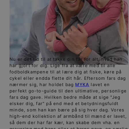
Nu er det tid til at takke din far for alt, hvad han
har gjort for dig. Lige fra at være med til alle
fodboldkampene til at lære dig at fiske, køre på
cykel eller endda flette dit hår. Eftersom fars dag
nærmer sig, har holdet bag
MYKA
lavet en
perfekt go-to-guide til den ultimative, personlige
fars dag gave. Hvilken bedre måde at sige "Jeg
elsker dig, far" på end med et betydningsfuldt
minde, som han kan bære på sig hver dag. Vores
high-end kollektion af armbånd til mænd er lavet,
så dem der har far kær, kan skabe dem vha. en
gravering med hans eller et barns navn, en særlig