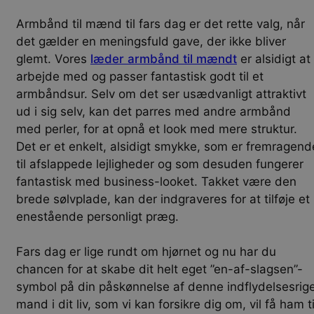
Armbånd til mænd til fars dag er det rette valg, når
det gælder en meningsfuld gave, der ikke bliver
glemt. Vores
læder armbånd til mændt
er alsidigt at
arbejde med og passer fantastisk godt til et
armbåndsur. Selv om det ser usædvanligt attraktivt
ud i sig selv, kan det parres med andre armbånd
med perler, for at opnå et look med mere struktur.
Det er et enkelt, alsidigt smykke, som er fremragend
til afslappede lejligheder og som desuden fungerer
fantastisk med business-looket. Takket være den
brede sølvplade, kan der indgraveres for at tilføje et
enestående personligt præg.
Fars dag er lige rundt om hjørnet og nu har du
chancen for at skabe dit helt eget ”en-af-slagsen”-
symbol på din påskønnelse af denne indflydelsesrig
mand i dit liv, som vi kan forsikre dig om, vil få ham ti