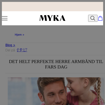
Hjem >
Blog >
Del på:
DET HELT PERFEKTE HERRE ARMBÅND TIL
FARS DAG
2019.05.22