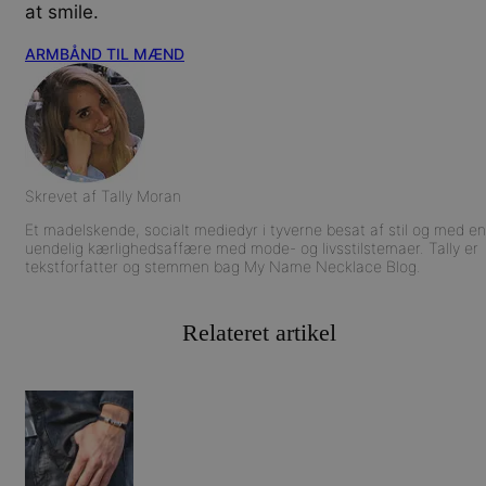
at smile.
ARMBÅND TIL MÆND
Skrevet af
Tally Moran
Et madelskende, socialt mediedyr i tyverne besat af stil og med en
uendelig kærlighedsaffære med mode- og livsstilstemaer. Tally er
tekstforfatter og stemmen bag My Name Necklace Blog.
Relateret artikel