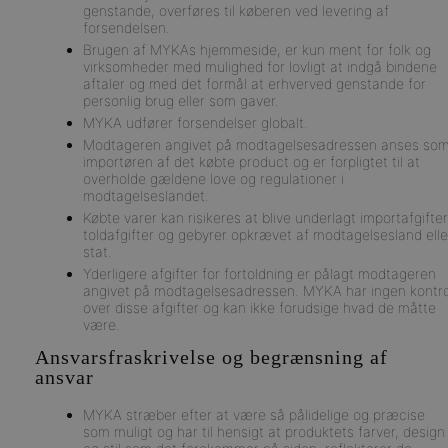
genstande, overføres til køberen ved levering af
forsendelsen.
Brugen af MYKAs hjemmeside, er kun ment for folk og
virksomheder med mulighed for lovligt at indgå bindene
aftaler og med det formål at erhverved genstande for
personlig brug eller som gaver.
MYKA udfører forsendelser globalt.
Modtageren angivet på modtagelsesadressen anses so
importøren af det købte product og er forpligtet til at
overholde gældene love og regulationer i
modtagelseslandet.
Købte varer kan risikeres at blive underlagt importafgifter
toldafgifter og gebyrer opkrævet af modtagelsesland elle
stat.
Yderligere afgifter for fortoldning er pålagt modtageren
angivet på modtagelsesadressen. MYKA har ingen kontro
over disse afgifter og kan ikke forudsige hvad de måtte
være.
Ansvarsfraskrivelse og begrænsning af
ansvar
MYKA stræber efter at være så pålidelige og præcise
som muligt og har til hensigt at produktets farver, design