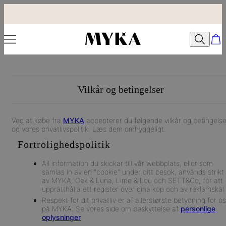
Vilkår og betingelser
Ved at købe fra
MYKA
accepterer du følgende vilkår og betingelse
og vores privatlivspolitik. Læs dem omhyggeligt.
Fortrolighedspolitik
All information du skickar till vår webbplats, eller som
samlas in av en "cookie" under ditt besök, används strikt
av MYKA, Oak & Luna, Lime & Lou och SETT&Co, för att
upprätthålla ett register över dina köp och av reklamskäl.
Respekt for dit privatliv er af allerstørste betydning for os
på MYKA. Se vores side om beskyttelse af
personlige
oplysninger
.