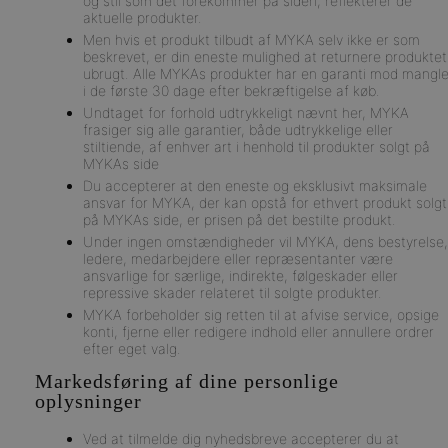
og stil som det forekommer på siden, reflekterer de
aktuelle produkter.
Men hvis et produkt tilbudt af MYKA selv ikke er som
beskrevet, er din eneste mulighed at returnere produktet
ubrugt. Alle MYKAs produkter har en garanti mod mangle
i de første 30 dage efter bekræftigelse af køb.
Undtaget for forhold udtrykkeligt nævnt her, MYKA
frasiger sig alle garantier, både udtrykkelige eller
stiltiende, af enhver art i henhold til produkter solgt på
MYKAs side
Du accepterer at den eneste og eksklusivt maksimale
ansvar for MYKA, der kan opstå for ethvert produkt solgt
på MYKAs side, er prisen på det bestilte produkt.
Under ingen omstændigheder vil MYKA, dens bestyrelse,
ledere, medarbejdere eller repræsentanter være
ansvarlige for særlige, indirekte, følgeskader eller
repressive skader relateret til solgte produkter.
MYKA forbeholder sig retten til at afvise service, opsige
konti, fjerne eller redigere indhold eller annullere ordrer
efter eget valg.
Markedsføring af dine personlige
oplysninger
Ved at tilmelde dig nyhedsbreve accepterer du at