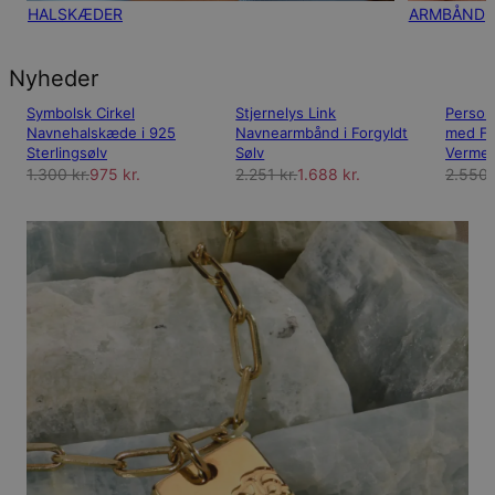
HALSKÆDER
ARMBÅND
Nyheder
Symbolsk Cirkel
Stjernelys Link
Person
Navnehalskæde i 925
Navnearmbånd i Forgyldt
med Fa
Sterlingsølv
Sølv
Vermei
1.300 kr.
975 kr.
2.251 kr.
1.688 kr.
2.550 