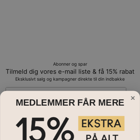
Abonner og spar
Tilmeld dig vores e-mail liste & få 15% rabat
Eksklusivt salg og kampagner direkte til din indbakke
Email*
MEDLEMMER FÅR MERE
Smykker
Halskæder