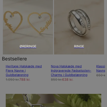
ØRERINGE
RINGE
Bestsellere
Heritage Halskæde med
Nova Halskæde med
Klassis
Flere Navne i
Indgraverede Fødselssten-
Navneh
Guldbelægning
Charms i Guldbelægning
650 kr
1.050 kr.
788 kr.
850 kr.
638 kr.