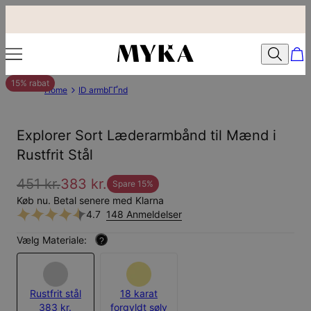
15% rabat
Home
ID armbГҐnd
Explorer Sort Læderarmbånd til Mænd i
Rustfrit Stål
451 kr.
383 kr.
Spare
15
%
Køb nu. Betal senere med Klarna
4.7
148 Anmeldelser
Vælg Materiale:
?
Rustfrit stål
18 karat
383 kr.
forgyldt sølv