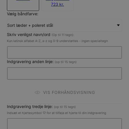
723 kr.
Vælg båndfarve:
Sort læder + poleret stål
Skriv venligst navn/ord
(Op til 11 tegn):
Kun latinsk alfabet A-Z, a-z og 0-9 understøttes - ingen specialtegn
Indgravering anden linje:
(op til 15 tegn)
VIS FORHÅNDSVISNING
Indgravering tredje linje:
(op til 15 tegn)
Indsæt et hjertesymbol ♡ for at tilføje et hjerte til din indgravering