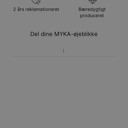
aug.
Få det senest
2 års reklamationsret
Bæredygtigt
Hastelevering
tir. 11. aug. - tor. 13.
produceret
aug.
Du vil ikke blive opkrævet yderligere afgifter.
Del dine MYKA-øjeblikke
Vær opmærksom på at tidsperioden nævnt ovenfor er
inklusivefremstillingen.
Returnering
Bemærk venligst, at personlige smykker er unikke og kun
kan returneres tilombytning eller butikskredit.