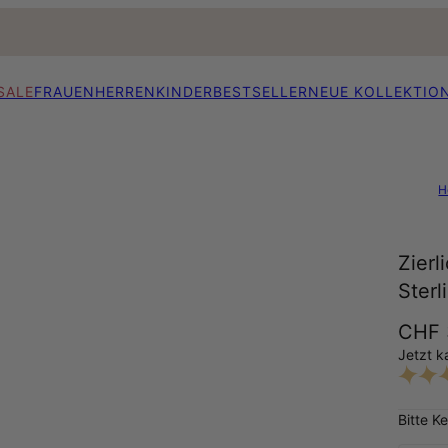
SALE
FRAUEN
HERREN
KINDER
BESTSELLER
NEUE KOLLEKTIO
H
Zierl
Sterl
CHF 
Jetzt k
Bitte K