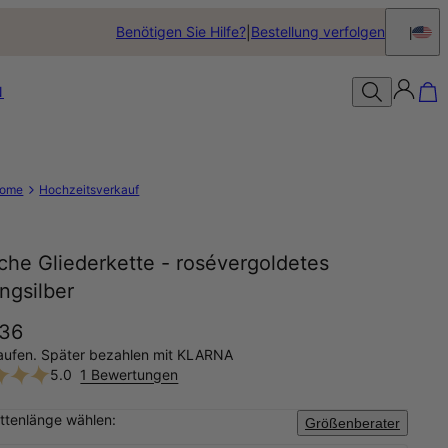
Benötigen Sie Hilfe?
Bestellung verfolgen
N
ome
Hochzeitsverkauf
iche Gliederkette - rosévergoldetes
ingsilber
36
aufen. Später bezahlen mit KLARNA
5.0
1 Bewertungen
ettenlänge wählen:
Größenberater