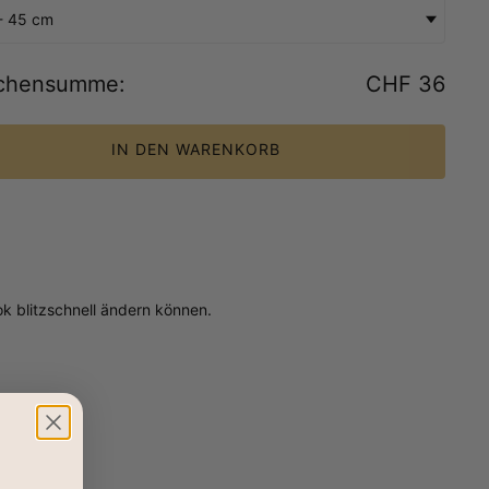
- 45 cm
chensumme
:
CHF 36
IN DEN WARENKORB
k blitzschnell ändern können.