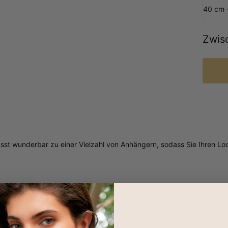
40 cm 
Zwis
sst wunderbar zu einer Vielzahl von Anhängern, sodass Sie Ihren Loo