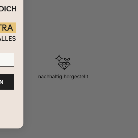
DICH
nachhaltig hergestellt
N