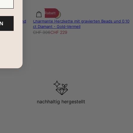
25% Rabatt
rten Namen und
Charmante Herzkette mit gravierten Beads und 0,10
N
ct Diamant - Gold-Vermeil
CHF 306
CHF 229
nachhaltig hergestellt