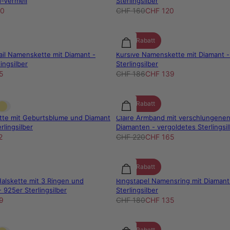
d-Vermeil
Sterlingsilber
70
CHF 160
CHF 120
25% Rabatt
ail Namenskette mit Diamant -
Kursive Namenskette mit Diamant -
ingsilber
Sterlingsilber
5
CHF 186
CHF 139
25% Rabatt
ette mit Geburtsblume und Diamant
Claire Armband mit verschlungene
rlingsilber
Diamanten - vergoldetes Sterlingsil
2
CHF 220
CHF 165
25% Rabatt
alskette mit 3 Ringen und
Ringstapel Namensring mit Diamant
 925er Sterlingsilber
Sterlingsilber
9
CHF 180
CHF 135
25% Rabatt