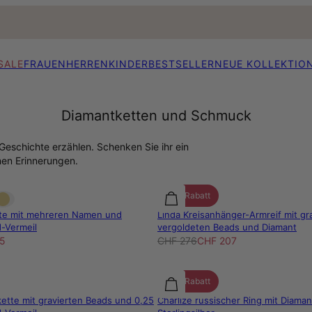
SALE
FRAUEN
HERREN
KINDER
BESTSELLER
NEUE KOLLEKTIO
Diamantketten und Schmuck
Geschichte erzählen. Schenken Sie ihr ein
men Erinnerungen.
25% Rabatt
tte mit mehreren Namen und
Linda Kreisanhänger-Armreif mit gr
-Vermeil
vergoldeten Beads und Diamant
5
CHF 276
CHF 207
25% Rabatt
ette mit gravierten Beads und 0,25
Charlize russischer Ring mit Diama