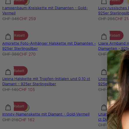
Familienbaum-Kreiskette mit Diamanten - Gold-
Lucy russisches
Vermeil
925er Sterlingsil
CHF 346
CHF 259
CHF 286
CHF 21
30% Rabatt
25% Rabatt
Amorette Foto-Anhänger Halskette mit Diamanten -
Claire Armband 
925er Sterlingsilber
Diamanten - 925e
CHF 386
CHF 270
CHF 211
CHF 15
25% Rabatt
25% Rabatt
Delina Halskette mit Tropfen-Initialen und 0,10 ct
Chelsea Armreif
Diamant - 925er Sterlingsilber
925er Sterlingsil
CHF 140
CHF 105
CHF 206
CHF 15
25% Rabatt
25% Rabatt
Infinity-Namenskette mit Diamant - Gold-Vermeil
Charmante Herzk
ct Diamant - 925e
CHF 216
CHF 162
CHF 276
CHF 20