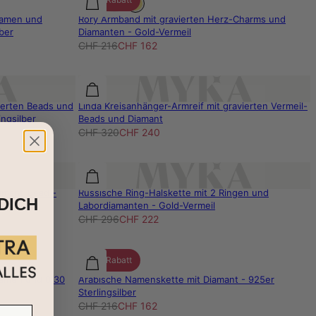
Namen und
Rory Armband mit gravierten Herz-Charms und
ber
Diamanten - Gold-Vermeil
CHF 216
CHF 162
ierten Beads und
Linda Kreisanhänger-Armreif mit gravierten Vermeil-
ingsilber
Beads und Diamant
CHF 320
CHF 240
iamant-Bead -
Russische Ring-Halskette mit 2 Ringen und
DICH
Labordiamanten - Gold-Vermeil
CHF 296
CHF 222
25% Rabatt
Namen und 0,30
Arabische Namenskette mit Diamant - 925er
Sterlingsilber
CHF 216
CHF 162