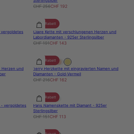
Sterlingsilber
CHF 256
CHF 192
25% Rabatt
 vergoldetes
Claire Kette mit verschlungenen Herzen und
Labordiamanten - 925er Sterlingsilber
CHF 191
CHF 143
25% Rabatt
n Herzen und
Terry Herzkette mit eingravierten Namen und
ber
Diamanten - Gold-Vermeil
CHF 216
CHF 162
25% Rabatt
 - vergoldetes
Paris Namenskette mit Diamant - 925er
Sterlingsilber
CHF 151
CHF 113
25% Rabatt