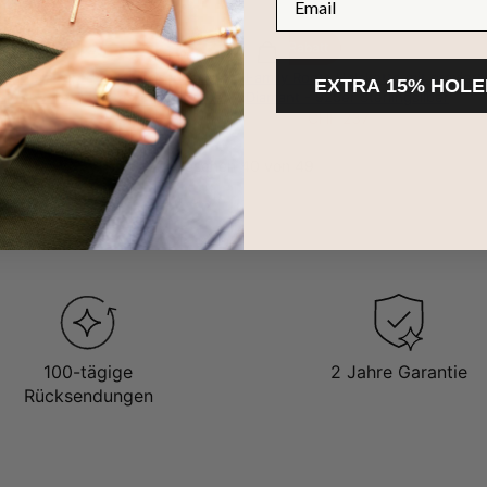
25% Rabatt
kalen Herztropfen-Namensanhängern
Family Roots Halskette mit gravie
EXTRA 15% HOLE
anten - vergoldetes Sterlingsilber
Diamant - 925er Sterlingsilber
5
CHF 316
CHF 237
Gesehen 40 von 49
MEHR LADEN
100-tägige
2 Jahre Garantie
Rücksendungen