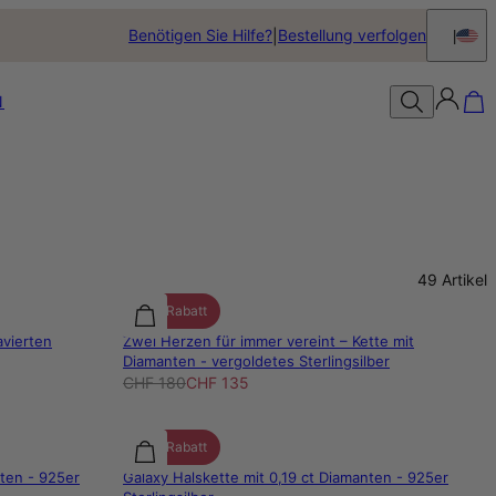
Benötigen Sie Hilfe?
Bestellung verfolgen
N
49
Artikel
25% Rabatt
avierten
Zwei Herzen für immer vereint – Kette mit
Diamanten - vergoldetes Sterlingsilber
CHF 180
CHF 135
25% Rabatt
nten - 925er
Galaxy Halskette mit 0,19 ct Diamanten - 925er