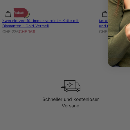
25% Rabatt
25% Rabatt
Zwei Herzen für immer vereint – Kette mit
Kette mit verti
Diamanten - Gold-Vermeil
und 0,05 ct Diam
CHF 226
CHF 169
CHF 140
CHF 10
Schneller und kostenloser
Versand