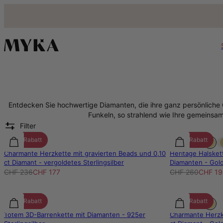
Entdecken Sie hochwertige Diamanten, die ihre ganz persönliche 
Funkeln, so strahlend wie Ihre gemeinsa
Filter
25% Rabatt
25% Rabatt
Charmante Herzkette mit gravierten Beads und 0,10
Heritage Halske
ct Diamant - vergoldetes Sterlingsilber
Diamanten - Gold
CHF 236
CHF 177
CHF 260
CHF 19
25% Rabatt
25% Rabatt
Totem 3D-Barrenkette mit Diamanten - 925er
Charmante Herzk