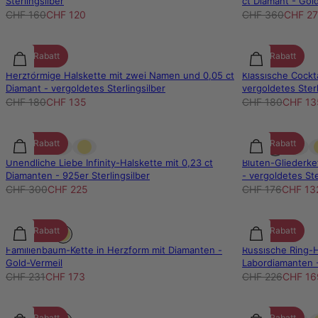
Sterlingsilber
ct Diamant - Gol
CHF 160
CHF 120
CHF 360
CHF 2
25% Rabatt
25% Rabatt
Herzförmige Halskette mit zwei Namen und 0,05 ct
Klassische Cockt
Diamant - vergoldetes Sterlingsilber
vergoldetes Sterl
CHF 180
CHF 135
CHF 180
CHF 13
25% Rabatt
25% Rabatt
Unendliche Liebe Infinity-Halskette mit 0,23 ct
Blüten-Gliederk
Diamanten - 925er Sterlingsilber
- vergoldetes Ste
CHF 300
CHF 225
CHF 176
CHF 13
25% Rabatt
25% Rabatt
Familienbaum-Kette in Herzform mit Diamanten -
Russische Ring-H
Gold-Vermeil
Labordiamanten -
CHF 231
CHF 173
CHF 226
CHF 16
25% Rabatt
25% Rabatt