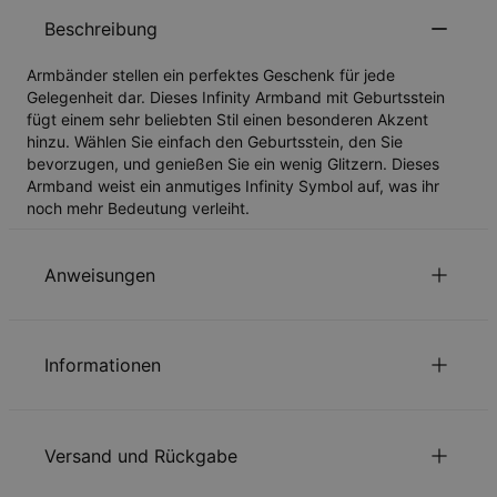
Beschreibung
Armbänder stellen ein perfektes Geschenk für jede
Gelegenheit dar. Dieses Infinity Armband mit Geburtsstein
fügt einem sehr beliebten Stil einen besonderen Akzent
hinzu. Wählen Sie einfach den Geburtsstein, den Sie
bevorzugen, und genießen Sie ein wenig Glitzern. Dieses
Armband weist ein anmutiges Infinity Symbol auf, was ihr
noch mehr Bedeutung verleiht.
Anweisungen
Nachhaltigkeit im Mittelpunkt
Informationen
Unsere Welt liegt uns sehr am Herzen. Das zeigen wir in jeder
unserer Entscheidungen – von der Verwendung
ID:
110-03-1737-02
umweltfreundlicher Materialien bis hin zu nachhaltigen
Hauptmaterial
925er Sterlingsilber
Produktionsprozessen. Lesen Sie über die positiven
Versand und Rückgabe
Größenangaben
7.87mm x 25.4mm
Auswirkungen unserer
Nachhaltigkeitspraktiken
.
Kettentyp
Ankerkette