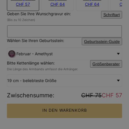
CHF 57
CHF 64
CHF 64
CHF
Geben Sie Ihre Wunschgravur ein:
Schriftart
(Bis zu 10 Zeichen)
Wählen Sie Ihren Geburtsstein:
Geburtsstein-Guide
Februar - Amethyst
Bitte Kettenlänge wählen:
Größenberater
Die Länge des Armbands umfasst die Anhänger.
19 cm - beliebteste Größe
Zwischensumme
:
CHF 75
CHF 57
IN DEN WARENKORB