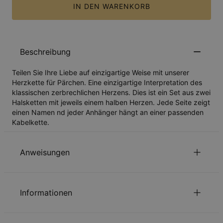
IN DEN WARENKORB
Beschreibung
Teilen Sie Ihre Liebe auf einzigartige Weise mit unserer
Herzkette für Pärchen. Eine einzigartige Interpretation des
klassischen zerbrechlichen Herzens. Dies ist ein Set aus zwei
Halsketten mit jeweils einem halben Herzen. Jede Seite zeigt
einen Namen nd jeder Anhänger hängt an einer passenden
Kabelkette.
Anweisungen
Nachhaltigkeit im Mittelpunkt
Informationen
Unsere Welt liegt uns sehr am Herzen. Das zeigen wir in jeder
unserer Entscheidungen – von der Verwendung
ID:
110-01-1341-33
umweltfreundlicher Materialien bis hin zu nachhaltigen