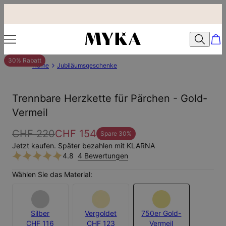
30% Rabatt
Home
Jubiläumsgeschenke
Trennbare Herzkette für Pärchen - Gold-
Vermeil
CHF 220
CHF 154
Spare
30
%
Jetzt kaufen. Später bezahlen mit KLARNA
4.8
4 Bewertungen
Wählen Sie das Material:
Silber
Vergoldet
750er Gold-
CHF 116
CHF 123
Vermeil