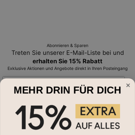
Abonnieren & Sparen
Treten Sie unserer E-Mail-Liste bei und
erhalten Sie 15% Rabatt
Exklusive Aktionen und Angebote direkt in Ihren Posteingang
Email*
MEHR DRIN FÜR DICH
Schmuckart
Halsketten
Hilfe?
Armbänder