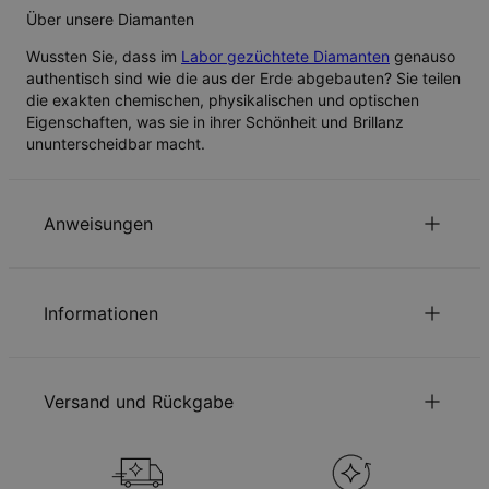
Über unsere Diamanten
Wussten Sie, dass im
Labor gezüchtete Diamanten
genauso
authentisch sind wie die aus der Erde abgebauten? Sie teilen
die exakten chemischen, physikalischen und optischen
Eigenschaften, was sie in ihrer Schönheit und Brillanz
ununterscheidbar macht.
Anweisungen
Nachhaltigkeit im Mittelpunkt
Informationen
Unsere Welt liegt uns sehr am Herzen. Das zeigen wir in jeder
unserer Entscheidungen – von der Verwendung
ID:
110-01-1792-66
umweltfreundlicher Materialien bis hin zu nachhaltigen
Kettentyp
Ankerkette
Produktionsprozessen. Lesen Sie über die positiven
Versand und Rückgabe
Kettenlänge
40 cm / 45 cm
Auswirkungen unserer
Nachhaltigkeitspraktiken
.
Kettenverlängerung
5 cm
Stil / Kollektion
Barren-ketten
Sie können die Versandmethode, bevor Sie zur Kasse gehen,
Schmuckpflege
Größe des Anhängers
30mm x 4mm / 1.18" x 0.15"
auswählen