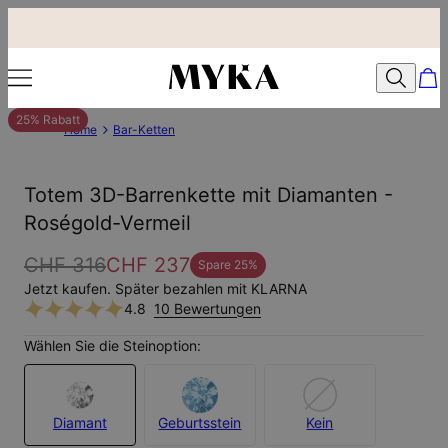
25% Rabatt
Home
Bar-Ketten
Totem 3D-Barrenkette mit Diamanten -
Roségold-Vermeil
CHF 316
CHF 237
Spare
25
%
Jetzt kaufen. Später bezahlen mit KLARNA
4.8
10 Bewertungen
Wählen Sie die Steinoption:
Diamant
Geburtsstein
Kein