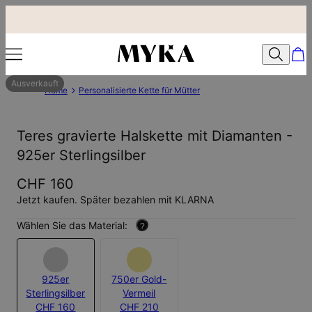
Ausverkauft
Home
Personalisierte Kette für Mütter
Teres gravierte Halskette mit Diamanten -
925er Sterlingsilber
CHF 160
Jetzt kaufen. Später bezahlen mit KLARNA
Wählen Sie das Material:
?
925er
750er Gold-
Sterlingsilber
Vermeil
CHF 160
CHF 210