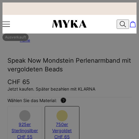
Ausverkauft
Home
Speak Now Mondstein Perlenarmband mit
vergoldeten Beads
CHF 65
Jetzt kaufen. Später bezahlen mit KLARNA
Wählen Sie das Material:
?
925er
750er
Sterlingsilber
Vergoldet
CHF 55
CHF 65