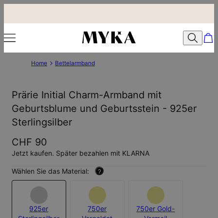
Home
Bettelarmband
Prärie Initial Charm-Armband mit
Geburtsblume und Geburtsstein - 925er
Sterlingsilber
CHF 90
Jetzt kaufen. Später bezahlen mit KLARNA
Wählen Sie das Material:
?
925er
750er
750er Gold-