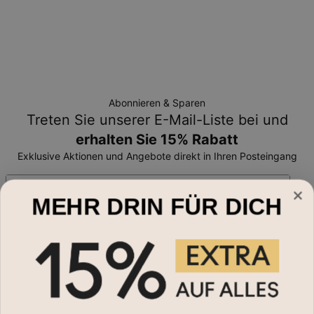
Abonnieren & Sparen
Treten Sie unserer E-Mail-Liste bei und
erhalten Sie 15% Rabatt
Exklusive Aktionen und Angebote direkt in Ihren Posteingang
Email*
MEHR DRIN FÜR DICH
Schmuckart
Halsketten
Hilfe?
Armbänder