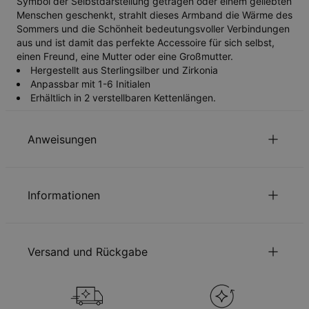
Symbol der Selbstdarstellung getragen oder einem geliebten
Menschen geschenkt, strahlt dieses Armband die Wärme des
Sommers und die Schönheit bedeutungsvoller Verbindungen
aus und ist damit das perfekte Accessoire für sich selbst,
einen Freund, eine Mutter oder eine Großmutter.
Hergestellt aus Sterlingsilber und Zirkonia
Anpassbar mit 1-6 Initialen
Erhältlich in 2 verstellbaren Kettenlängen.
Anweisungen
Nachhaltigkeit im Mittelpunkt
Informationen
Unsere Welt liegt uns sehr am Herzen. Das zeigen wir in jeder
unserer Entscheidungen – von der Verwendung
ID:
110-03-4547-75
umweltfreundlicher Materialien bis hin zu nachhaltigen
Kettentyp
Gliederkette
Produktionsprozessen. Lesen Sie über die positiven
Versand und Rückgabe
Kettenlänge
17.7 cm / 20 cm
Auswirkungen unserer
Nachhaltigkeitspraktiken
.
Kettenverlängerung
2.5 cm
Größe des Anhängers
15.75mm x 12.95mm
Sie können die Versandmethode, bevor Sie zur Kasse gehen,
Schmuckpflege
Steintyp
kubischer Zirkonia
auswählen
Hypoallergen
Nickelfrei