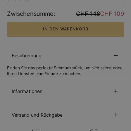
Zwischensumme
:
CHF 146
CHF 109
IN DEN WARENKORB
Beschreibung
Finden Sie das perfekte Schmuckstück, um sich selbst oder
Ihren Liebsten eine Freude zu machen.
Informationen
ID:
110-01-3483-89
Hauptmaterial
Verantwortungsvoll beschafftes Metall
Versand und Rückgabe
Kettentyp
Bobble Ketten
Kettenlänge
Perlenkette: 40 cm + 5 cm
Bubble Kette: 45 cm + 5 cm
Sie können die Versandmethode, bevor Sie zur Kasse gehen,