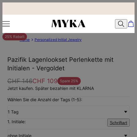
25% Rabatt
Home
Personalized Initial Jewelry
Pazifik Lagenlookset Perlenkette mit
Initialen - Vergoldet
CHF 146
CHF 109
Spare
25
%
Jetzt kaufen. Später bezahlen mit KLARNA
Wählen Sie die Anzahl der Tags (1-5):
1 Tag
1. Initiale:
Schriftart
ohne Initiale