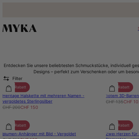
Bestseller Schmuck - MYKA
Entdecken Sie unsere beliebtesten Schmuckstücke, individuell gesta
Designs – perfekt zum Verschenken oder um beson
Filter
25% Rabatt
25% Rabatt
Heritage Halskette mit mehreren Namen -
Totem 3D-Barrenk
vergoldetes Sterlingsilber
CHF 135
CHF 10
CHF 200
CHF 150
25% Rabatt
25% Rabatt
Blumen-Anhänger mit Bild - Vergoldet
Zwei Herzen für 