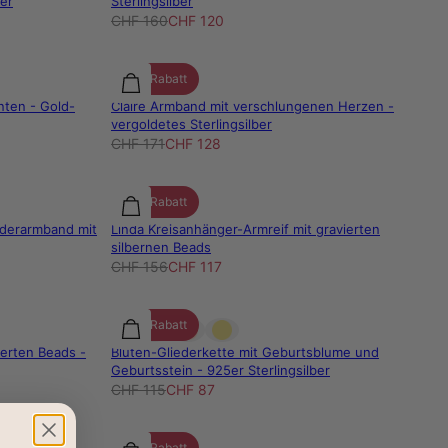
ber
Sterlingsilber
CHF 160
CHF 120
25% Rabatt
nten - Gold-
Claire Armband mit verschlungenen Herzen -
vergoldetes Sterlingsilber
CHF 171
CHF 128
25% Rabatt
ederarmband mit
Linda Kreisanhänger-Armreif mit gravierten
silbernen Beads
CHF 156
CHF 117
25% Rabatt
ierten Beads -
Blüten-Gliederkette mit Geburtsblume und
Geburtsstein - 925er Sterlingsilber
CHF 115
CHF 87
25% Rabatt