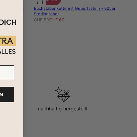
arms - 925er
Buchstabenkette mit Geburtsstein - 925er
Sterlingsilber
CHF 80
CHF 60
DICH
N
nachhaltig hergestellt