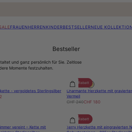
SALE
FRAUEN
HERREN
KINDER
BESTSELLER
NEUE KOLLEKTIO
Bestseller
ltet und ganz persönlich für Sie. Zeitlose
dere Momente festzuhalten.
25% Rabatt
ette - vergoldetes Sterlingsilber
Charmante Herzkette mit gravierte
Vermeil
2
CHF 240
CHF 180
25% Rabatt
immer vereint – Kette mit
Terry Herzkette mit eingravierten