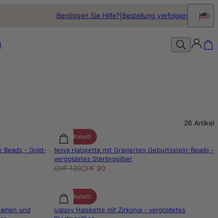
Benötigen Sie Hilfe?
Bestellung verfolgen
N
26
Artikel
25% Rabatt
n Beads - Gold-
Nova Halskette mit Gravierten Geburtsstein-Beads -
vergoldetes Sterlingsilber
CHF 120
CHF 90
25% Rabatt
 Namen und
Galaxy Halskette mit Zirkonia - vergoldetes