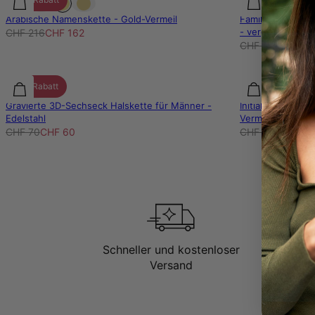
Arabische Namenskette - Gold-Vermeil
Familienbaum-Ket
- vergoldetes Ste
CHF 216
CHF 162
CHF 135
CHF 10
15% Rabatt
25% Rabatt
Gravierte 3D-Sechseck Halskette für Männer -
Initial & Geburts
Edelstahl
Vermeil
CHF 70
CHF 60
CHF 160
CHF 12
Schneller und kostenloser
Versand