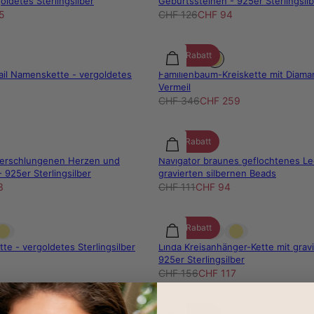
oldetes Sterlingsilber
Geburtssteinen - 925er Sterlingsil
5
CHF 126
CHF 94
25% Rabatt
ail Namenskette - vergoldetes
Familienbaum-Kreiskette mit Diama
Vermeil
CHF 346
CHF 259
15% Rabatt
 verschlungenen Herzen und
Navigator braunes geflochtenes L
 925er Sterlingsilber
gravierten silbernen Beads
3
CHF 111
CHF 94
25% Rabatt
te - vergoldetes Sterlingsilber
Linda Kreisanhänger-Kette mit grav
925er Sterlingsilber
CHF 156
CHF 117
25% Rabatt