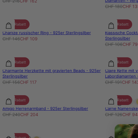
Diamanten - verg
CHF 216
CHF 162
CHF 180
CHF 13
25% Rabatt
25% Rabatt
Charlize russischer Ring - 925er Sterlingsilber
Klassische Cockt
Sterlingsilber
CHF 146
CHF 109
CHF 106
CHF 79
25% Rabatt
25% Rabatt
Charmante Herzkette mit gravierten Beads - 925er
Claire Kette mit
Sterlingsilber
Labordiamanten -
CHF 156
CHF 117
CHF 191
CHF 14
15% Rabatt
25% Rabatt
Amigo Herrenarmband - 925er Sterlingsilber
Carrie Namensket
CHF 240
CHF 204
CHF 126
CHF 94
25% Rabatt
25% Rabatt