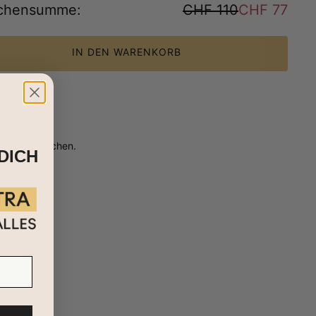
chensumme
:
CHF 110
CHF 77
IN DEN WARENKORB
reude zu machen.
DICH