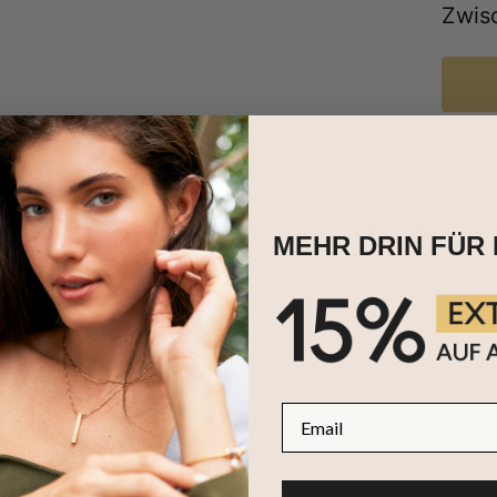
Zwis
s perfekte Schmuckstück, um sich selbst oder Ihren Liebsten eine F
MEHR DRIN FÜR 
email