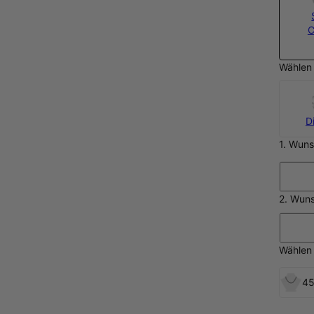
C
Wählen 
D
1. Wun
2. Wu
Wählen 
45