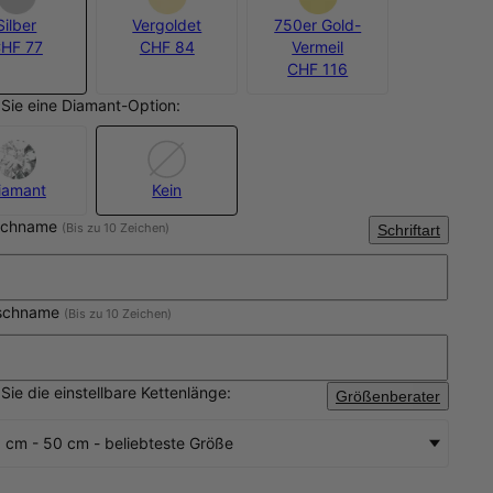
Silber
Vergoldet
750er Gold-
HF 77
CHF 84
Vermeil
CHF 116
Sie eine Diamant-Option:
iamant
Kein
schname
(Bis zu 10 Zeichen)
Schriftart
nschname
(Bis zu 10 Zeichen)
Sie die einstellbare Kettenlänge:
Größenberater
 cm - 50 cm - beliebteste Größe