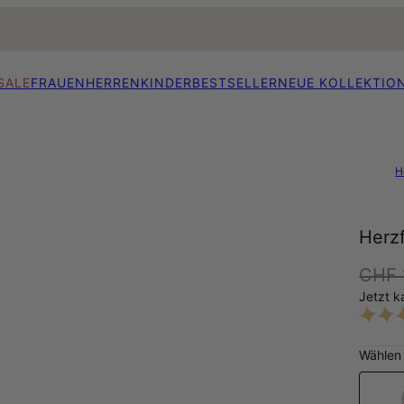
SALE
FRAUEN
HERREN
KINDER
BESTSELLER
NEUE KOLLEKTIO
H
Herzf
CHF 
Jetzt k
Wählen 