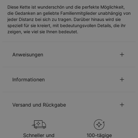
Diese Kette ist wunderschön und die perfekte Möglichkeit,
die Gedanken an geliebte Familienmitglieder unabhängig von
jeder Distanz bei sich zu tragen. Darüber hinaus wird sie
speziell für sie kreiert, mit bedeutungsvollen Details, die ihr
zeigen, wie viel sie Ihnen bedeutet.
Anweisungen
Nachhaltigkeit im Mittelpunkt
Informationen
Unsere Welt liegt uns sehr am Herzen. Das zeigen wir in jeder
unserer Entscheidungen – von der Verwendung
ID:
110-01-2484-04
umweltfreundlicher Materialien bis hin zu nachhaltigen
Hauptmaterial
925er Sterlingsilber
Produktionsprozessen. Lesen Sie über die positiven
Versand und Rückgabe
Kettentyp
Ankerkette
Auswirkungen unserer
Nachhaltigkeitspraktiken
.
Kettenlänge
Stil / Kollektion
Lebensbaum
Sie können die Versandmethode, bevor Sie zur Kasse gehen,
Schmuckpflege
Größe des Anhängers
auswählen
Hypoallergen
Nickelfrei
Lassen Sie Ihren Schmuck wie neu glänzen mit unserem
Schneller und
100-tägige
Versandart
Geschätztes Lieferdatum