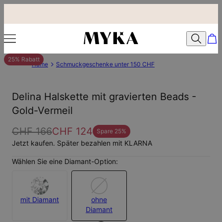
25% Rabatt
Home
Schmuckgeschenke unter 150 CHF
Delina Halskette mit gravierten Beads -
Gold-Vermeil
CHF 166
CHF 124
Spare
25
%
Jetzt kaufen. Später bezahlen mit KLARNA
Wählen Sie eine Diamant-Option:
mit Diamant
ohne
Diamant