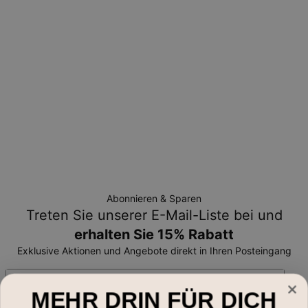
Bitte beachten Sie, dass personalisierte Artikel einzigartig
sind und nur gegen Umtausch oder Gutschrift
zurückgegeben werden können.
Abonnieren & Sparen
Treten Sie unserer E-Mail-Liste bei und
erhalten Sie 15% Rabatt
Exklusive Aktionen und Angebote direkt in Ihren Posteingang
Email*
MEHR DRIN FÜR DICH