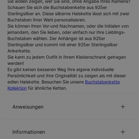
Sie wollen zeigen, wer Sie sind, ohne Angabe Ihres Namens?
Schauen Sie sich die
Buchstabenkette aus 925er
Sterlingsilber
an. Diese silberne Halskette lässt sich mit zwei
Buchstaben Ihrer Wahl personalisieren.
Sie können Ihren Vor-und Nachnamen, oder die Initialen von
jemandem, den Sie lieben, oder einfach nur Ihre Lieblings-
Buchstaben wählen. Der Anhänger ist aus
925er
Sterlingsilber
und kommt mit einer
925er Sterlingsilber
Ankerkette
.
Sie kann zu jedem Outfit in Ihrem Kleiderschrank getragen
werden!
Es gibt keinen besseren Weg Ihre eigene individuelle
Persönlichkeit und Ihre Originalität zu zeigen als mit dieser
edlen Halskette. Besuchen Sie unsere
Buchstabenkette
Kollektion
für ähnliche Ketten.
Anweisungen
Nachhaltigkeit im Mittelpunkt
Informationen
Unsere Welt liegt uns sehr am Herzen. Das zeigen wir in jeder