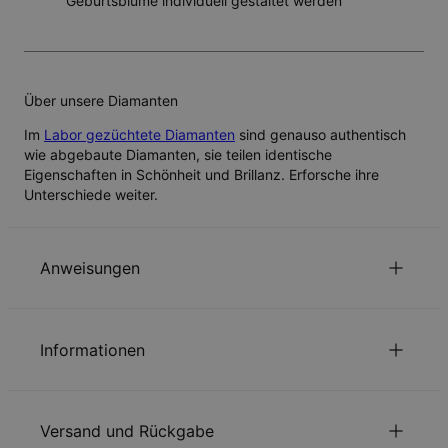
Geburtsblume individuell gestaltet werden
Über unsere Diamanten
Im
Labor gezüchtete Diamanten
sind genauso authentisch
wie abgebaute Diamanten, sie teilen identische
Eigenschaften in Schönheit und Brillanz. Erforsche ihre
Unterschiede weiter.
Anweisungen
Nachhaltigkeit im Mittelpunkt
Informationen
Unsere Welt liegt uns sehr am Herzen. Das zeigen wir in jeder
unserer Entscheidungen – von der Verwendung
ID:
110-01-3666-29
umweltfreundlicher Materialien bis hin zu nachhaltigen
Hauptmaterial
Vergoldetes 925er Sterlingsilber
Produktionsprozessen. Lesen Sie über die positiven
Versand und Rückgabe
Kettentyp
Gliederkette
Auswirkungen unserer
Nachhaltigkeitspraktiken
.