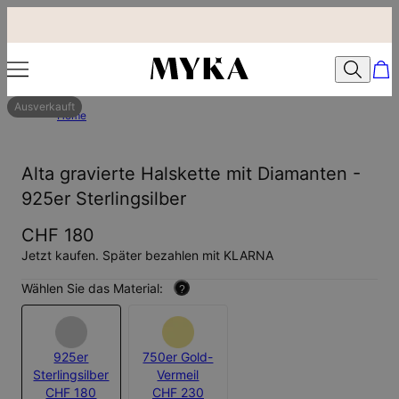
Ausverkauft
Home
Alta gravierte Halskette mit Diamanten -
925er Sterlingsilber
CHF 180
Jetzt kaufen. Später bezahlen mit KLARNA
Wählen Sie das Material:
?
925er
750er Gold-
Sterlingsilber
Vermeil
CHF 180
CHF 230