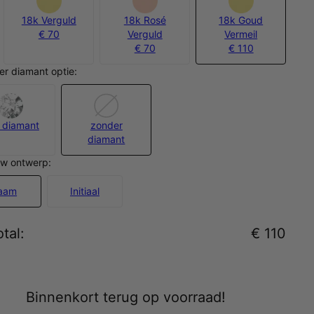
18k Verguld
18k Rosé
18k Goud
€ 70
Verguld
Vermeil
€ 70
€ 110
er diamant optie:
 diamant
zonder
diamant
uw ontwerp:
aam
Initiaal
tal
:
€ 110
Binnenkort terug op voorraad!