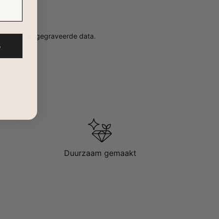
rtestenen of gegraveerde data.
%
Duurzaam gemaakt