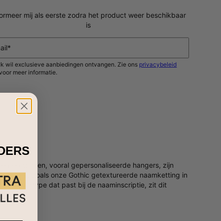
formeer mij als eerste zodra het product weer beschikbaar
is
ail*
Ik wil exclusieve aanbiedingen ontvangen. Zie ons
privacybeleid
voor meer informatie.
HOUD MIJ OP DE HOOGTE
IDERS
 Halskettingen, vooral gepersonaliseerde hangers, zijn
ek sieraad zoals onze Gothic getextureerde naamketting in
sch lettertype dat past bij de naaminscriptie, zit dit