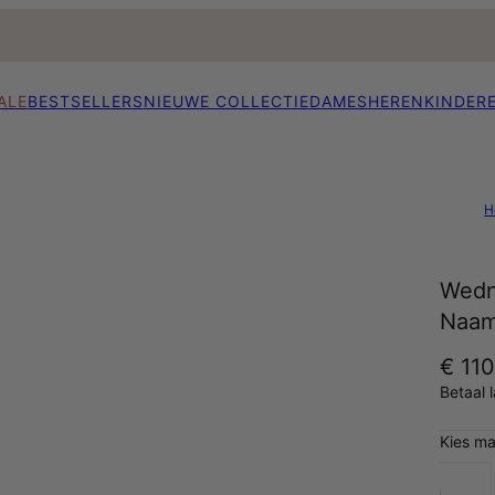
ALE
BESTSELLERS
NIEUWE COLLECTIE
DAMES
HEREN
KINDER
H
Wedn
Naam
€ 11
Betaal 
Kies ma