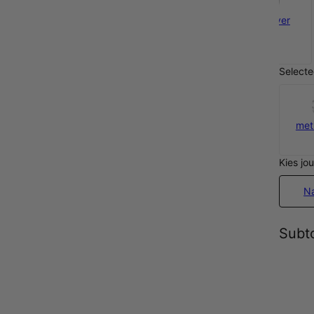
925 Zilver
€ 60
Selecte
met
Kies jo
N
Subto