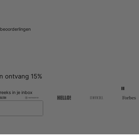
beoorderlingen
 en ontvang 15%
reeks in je inbox