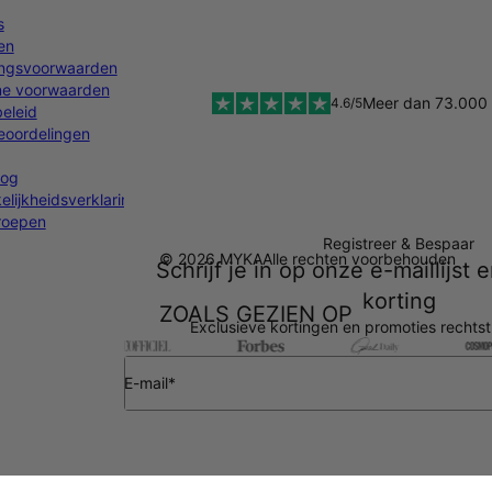
s
en
ingsvoorwaarden
e voorwaarden
Meer dan 73.000 
4.6/5
eleid
oordelingen
log
lijkheidsverklaring
rroepen
Registreer & Bespaar
© 2026 MYKA
Alle rechten voorbehouden
Schrijf je in op onze e-maillijst
korting
ZOALS GEZIEN OP
Exclusieve kortingen en promoties rechtst
E-mail*