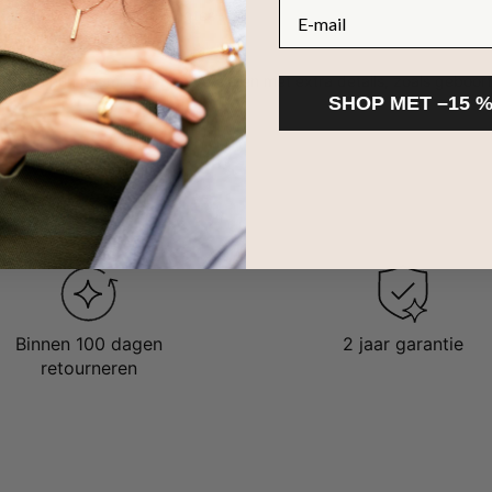
E-mail
baar in 3 verschillende lengtes
etter is een hoofdletter
voor om hun
naamketting
te versieren met extra details, zoals geboo
SHOP MET –15 
Binnen 100 dagen
2 jaar garantie
retourneren