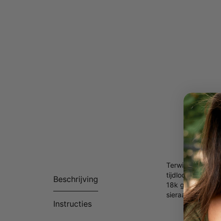
Terwijl trends k
tijdloos, ongeac
Beschrijving
18k goud vermeil 
sieraad zeker bo
Instructies
Gemaakt
Te pers