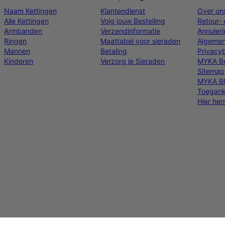
Naam Kettingen
Klantendienst
Over on
Alle Kettingen
Volg jouw Bestelling
Retour- 
Armbanden
Verzendinformatie
Annuler
Ringen
Maattabel voor sieraden
Algemen
Mannen
Betaling
Privacyb
Kinderen
Verzorg je Sieraden
MYKA Be
Sitemap
MYKA B
Toeganke
Hier he