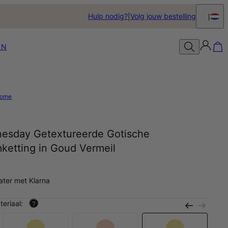
Hulp nodig?
Volg jouw bestelling
EN
ome
esday Getextureerde Gotische
ketting in Goud Vermeil
0
later met Klarna
teriaal:
?