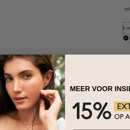
In
E-m
MEER VOOR INS
omen en gaan, hebben accessoires een ander verhaal: ze zijn tijdloos.
ht het seizoen of de reden. Dus ongeacht de gelegenheid, een klassi
is de perfecte verfijnde aanvulling op een trendy outfit. Met een goti
ordevol attitude.
 van 18k goud vermeil
onaliseren met maximaal 9 karakters