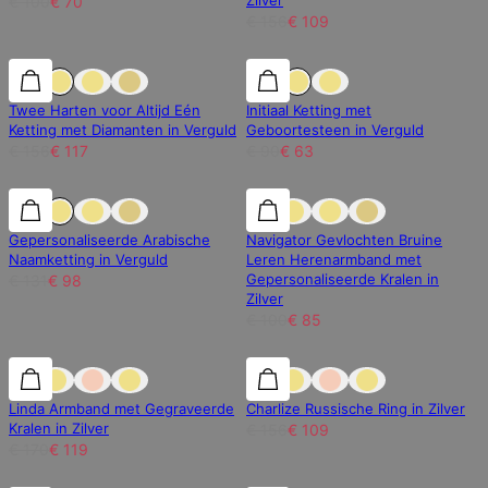
Zilver
€ 100
€ 70
€ 156
€ 109
25% korting
25% korting
30% korting
Twee Harten voor Altijd Eén
Initiaal Ketting met
Ketting met Diamanten in Verguld
Geboortesteen in Verguld
€ 156
€ 117
€ 90
€ 63
25% korting
25% korting
15% korting
Gepersonaliseerde Arabische
Navigator Gevlochten Bruine
Naamketting in Verguld
Leren Herenarmband met
Gepersonaliseerde Kralen in
€ 131
€ 98
Zilver
€ 100
€ 85
30% korting
30% korting
30% korting
Linda Armband met Gegraveerde
Charlize Russische Ring in Zilver
Kralen in Zilver
€ 156
€ 109
€ 170
€ 119