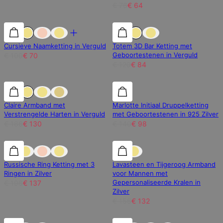
€ 76
€ 64
30% korting
30% korting
30% korting
Cursieve Naamketting in Verguld
Totem 3D Bar Ketting met
Geboortestenen in Verguld
€ 100
€ 70
€ 120
€ 84
30% korting
30% korting
30% korting
Claire Armband met
Marlotte Initiaal Druppelketting
Verstrengelde Harten in Verguld
met Geboortestenen in 925 Zilver
€ 186
€ 130
€ 140
€ 98
30% korting
30% korting
15% korting
Russische Ring Ketting met 3
Lavasteen en Tijgeroog Armband
Ringen in Zilver
voor Mannen met
Gepersonaliseerde Kralen in
€ 196
€ 137
Zilver
€ 156
€ 132