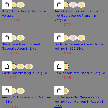
30% korting
30% korting
30% korting
Bloem Foto Hanger Ketting in
Terry Geboortesteen Hart Ketting
Verguld
met Gegraveerde Namen in
Verguld
€ 220
€ 154
€ 100
€ 70
30% korting
30% korting
30% korting
Stapelbare Naamring met
Linda Gegraveerde Circel Hanger
Geboortesteen in Zilver
Ketting in 925 Zilver
€ 170
€ 119
€ 166
€ 116
30% korting
30% korting
30% korting
Carrie Naamketting in Verguld
Enkelbandje met Naam in Verguld
€ 95
€ 67
€ 136
€ 95
15% korting
15% korting
15% korting
Amigo ID-Armband voor Mannen
3D Hexagon Bar Gegraveerde
in Zilver
Ketting voor Mannen in Roestvrij
Staal
€ 240
€ 204