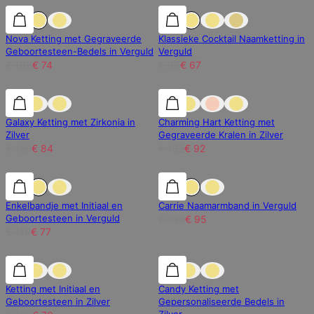
30% korting
30% korting
30% korting
Nova Ketting met Gegraveerde
Klassieke Cocktail Naamketting in
Geboortesteen-Bedels in Verguld
Verguld
€ 106
€ 74
€ 95
€ 67
30% korting
30% korting
30% korting
Galaxy Ketting met Zirkonia in
Charming Hart Ketting met
Zilver
Gegraveerde Kralen in Zilver
€ 120
€ 84
€ 132
€ 92
30% korting
30% korting
30% korting
Enkelbandje met Initiaal en
Carrie Naamarmband in Verguld
Geboortesteen in Verguld
€ 136
€ 95
€ 110
€ 77
30% korting
30% korting
30% korting
Ketting met Initiaal en
Candy Ketting met
Geboortesteen in Zilver
Gepersonaliseerde Bedels in