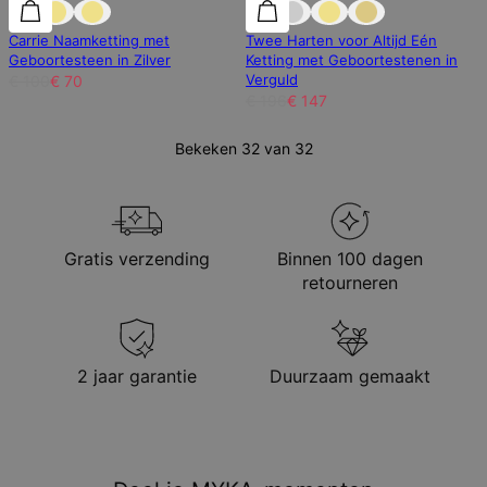
30% korting
30% korting
25% korting
Carrie Naamketting met
Twee Harten voor Altijd Eén
Geboortesteen in Zilver
Ketting met Geboortestenen in
Verguld
€ 100
€ 70
€ 196
€ 147
Bekeken 32 van 32
Gratis verzending
Binnen 100 dagen
retourneren
2 jaar garantie
Duurzaam gemaakt