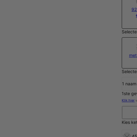
92
Selecte
met
Selecte
1 naam
1ste g
Klik hier
v
Kies ke
45