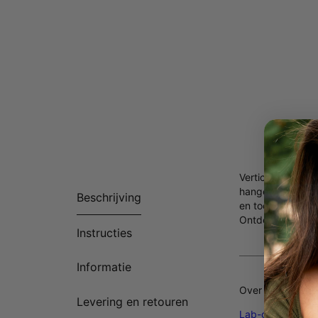
Verticale Arabis
hangers, elk met
Beschrijving
en toch stijlvol 
Ontdek meer prac
Instructies
Informatie
Over onze Diam
Levering en retouren
Lab-gekweekte di