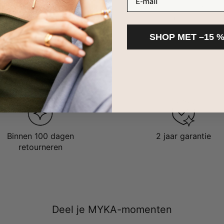
en. Dit innovatieve proces bespaart energie, minimaliseert het gebr
door ze een duurzame keuze zijn voor milieubewuste mensen.
SHOP MET –15 
Binnen 100 dagen
2 jaar garantie
retourneren
Deel je MYKA-momenten