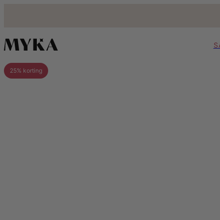
S
25% korting