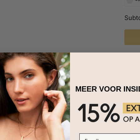
Subto
che Naamketting is uniek en mooi en een perfecte keuze! Dit strakke, 
 een gepersonaliseerde gravering. Deze ketting is gewoon perfect: e
MEER VOOR INS
zodat hij ook bij meer formele kleding geweldig staat.
htige Arabische kettingen in onze volledige collectie:
arabische ket
anten
E-mail
amanten zijn milieuvriendelijke wonderen
, zorgvuldig vervaardigd 