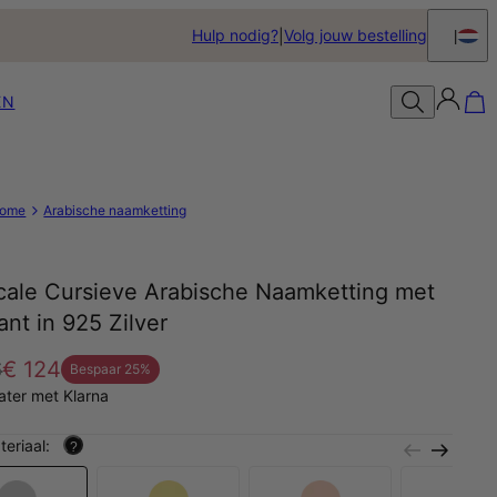
Hulp nodig?
Volg jouw bestelling
EN
ome
Arabische naamketting
icale Cursieve Arabische Naamketting met
nt in 925 Zilver
6
€ 124
Bespaar
25
%
later met Klarna
teriaal:
?