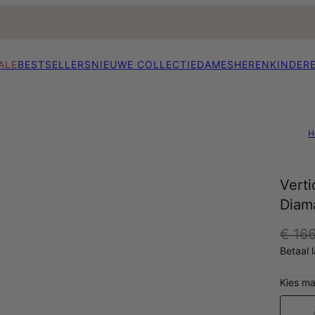
ALE
BESTSELLERS
NIEUWE COLLECTIE
DAMES
HEREN
KINDER
H
Vert
Diama
€ 16
Betaal 
Kies ma