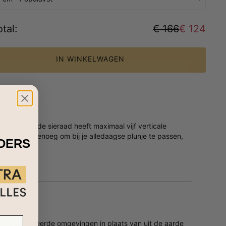
tal
:
€ 166
€ 124
IN WINKELWAGEN
geraffineerde sieraad heeft maximaal vijf verticale
envoudig genoeg om bij je alledaagse plunje te passen,
IDERS
ting.
in gecontroleerde omgevingen in plaats van uit de aarde