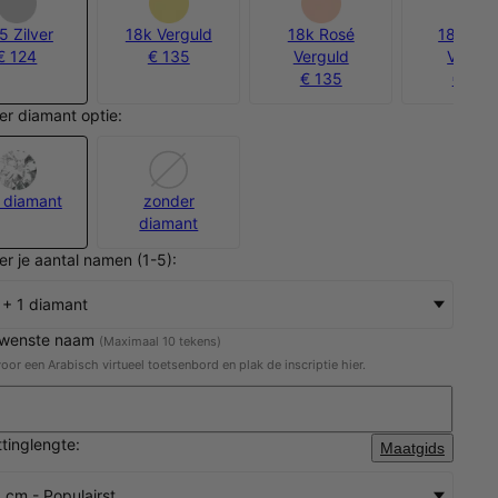
5 Zilver
18k Verguld
18k Rosé
18k Go
€ 124
€ 135
Verguld
Vermei
€ 135
€ 207
er diamant optie:
 diamant
zonder
diamant
er je aantal namen (1-5):
 + 1 diamant
ewenste naam
(Maximaal 10 tekens)
oor een Arabisch virtueel toetsenbord en plak de inscriptie hier.
ttinglengte:
Maatgids
 cm - Populairst