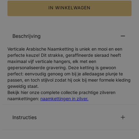
IN WINKELWAGEN
Beschrijving
Verticale Arabische Naamketting is uniek en mooi en een
perfecte keuze! Dit strakke, geraffineerde sieraad heeft
maximaal vijf verticale hangers, elk met een
gepersonaliseerde gravering. Deze ketting is gewoon
perfect: eenvoudig genoeg om bij je alledaagse plunje te
passen, en toch stijlvol zodat hij ook bij meer formele kleding
geweldig staat.
Bekijk hier onze complete collectie prachtige zilveren
naamkettingen:
naamkettingen in zilver.
Instructies
Zorg ervoor dat je tekst correct is ingevoerd, want deze