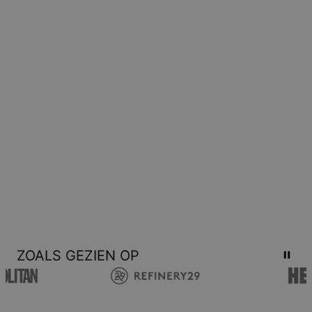
Houd er rekening mee dat gepersonaliseerde sieraden uniek
zijn en alleen geretourneerd kunnen worden voor omruiling of
voor een tegoedbon.
ZOALS GEZIEN OP