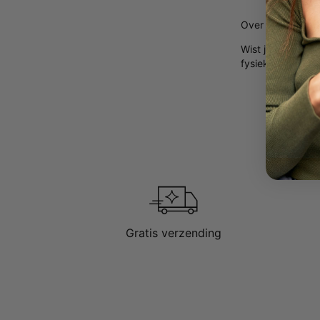
Over onze Diam
Wist je dat
lab-g
fysieke en optis
Gratis verzending