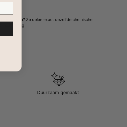
rden geworven? Ze delen exact dezelfde chemische,
n schittering.
Duurzaam gemaakt