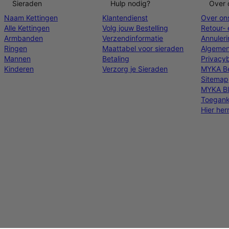
Sieraden
Hulp nodig?
Over 
Naam Kettingen
Klantendienst
Over on
Alle Kettingen
Volg jouw Bestelling
Retour- 
Armbanden
Verzendinformatie
Annuler
Ringen
Maattabel voor sieraden
Algemen
Mannen
Betaling
Privacyb
Kinderen
Verzorg je Sieraden
MYKA Be
Sitemap
MYKA B
Toeganke
Hier he