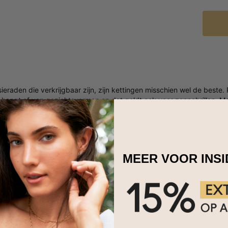
sieraden die verkrijgbaar zijn, zijn kettingen misschien wel de best
 hangt af van gezichtsvormen en dat geldt ook voor zonnebrillen. Ma
 voor elke gelegenheid. Dus als je op zoek bent naar het perfecte ca
cript naamketting met diamant in sterling zilver je niet teleurstellen
of jouw ontvanger dierbaar is.
 van sterling zilver en 0,05kt lab-diamant
onaliseren met maximaal 10 karakters
MEER VOOR INS
baar in 3 verstelbare lengtes
etter is een hoofdletter
voor om hun
naamketting
te versieren met extra details, zoals geboo