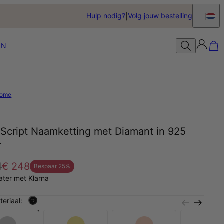
Hulp nodig?
Volg jouw bestelling
EN
ome
 Script Naamketting met Diamant in 925
r
1
€ 248
Bespaar
25
%
later met Klarna
teriaal:
?