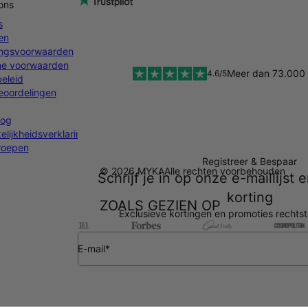
ons
s
en
ingsvoorwaarden
e voorwaarden
Meer dan 73.000 
4.6/5
eleid
oordelingen
log
lijkheidsverklaring
rroepen
Registreer & Bespaar
© 2026 MYKA
Alle rechten voorbehouden
Schrijf je in op onze e-maillijst
korting
ZOALS GEZIEN OP
Exclusieve kortingen en promoties rechtst
E-mail*