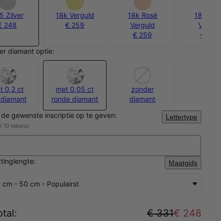
5 Zilver
18k Verguld
18k Rosé
18k Go
€ 248
€ 259
Verguld
Vermei
€ 259
€ 300
er diamant optie:
t 0,2 ct
met 0,05 ct
zonder
tdiamant
ronde diamant
diamant
 de gewenste inscriptie op te geven:
Lettertype
 10 tekens)
ttinglengte:
Maatgids
 cm - 50 cm - Populairst
tal
:
€ 331
€ 248