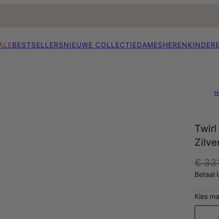
ALE
BESTSELLERS
NIEUWE COLLECTIE
DAMES
HEREN
KINDER
H
Twirl
Zilve
€ 33
Betaal 
Kies ma