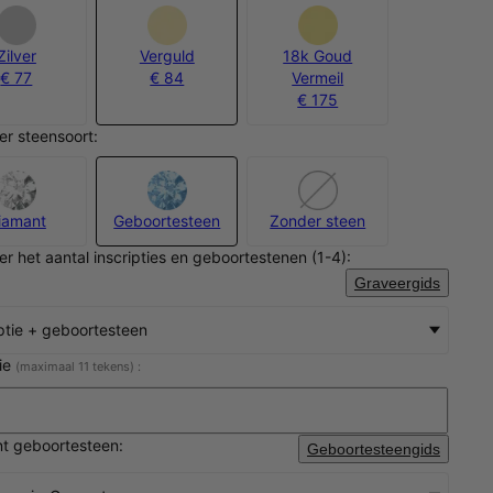
Zilver
Verguld
18k Goud
€ 77
€ 84
Vermeil
€ 175
er steensoort:
iamant
Geboortesteen
Zonder steen
er het aantal inscripties en geboortestenen (1-4):
Graveergids
iptie + geboortesteen
tie
(maximaal 11 tekens) :
t geboortesteen:
Geboortesteengids