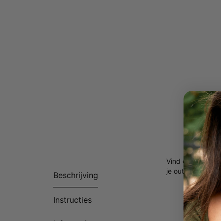
Vind de perfecte
je outfit comple
Beschrijving
Instructies