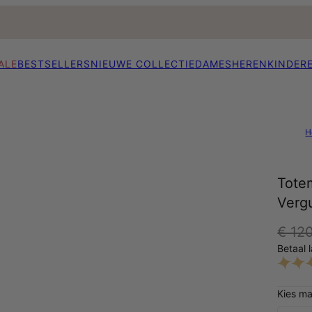
ALE
BESTSELLERS
NIEUWE COLLECTIE
DAMES
HEREN
KINDER
H
Tote
Verg
€ 12
Betaal 
Kies ma