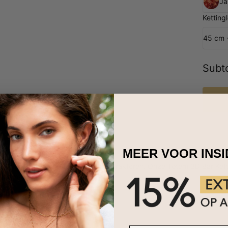
Ja
Ketting
45 cm 
Subto
MEER VOOR INS
 ketting om jezelf of je geliefde te trakteren. Onze Totem 3D Bar Ke
et te maken.