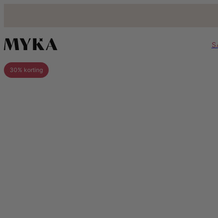
S
30% korting