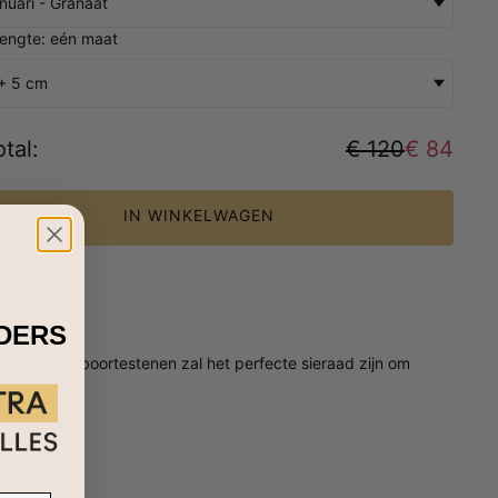
nuari - Granaat
lengte: eén maat
+ 5 cm
tal
:
€ 120
€ 84
IN WINKELWAGEN
IDERS
tting met Geboortestenen zal het perfecte sieraad zijn om