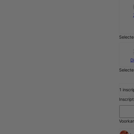
Selecte
D
Selecte
1 inscr
Inscrip
Voorkan