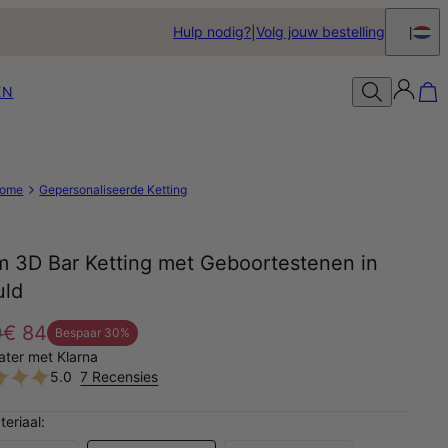
Hulp nodig?
Volg jouw bestelling
EN
ome
Gepersonaliseerde Ketting
m 3D Bar Ketting met Geboortestenen in
uld
0
€ 84
Bespaar
30
%
later met Klarna
5.0
7 Recensies
teriaal: