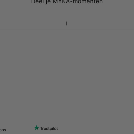
Deel je MYKA-momenten
ons