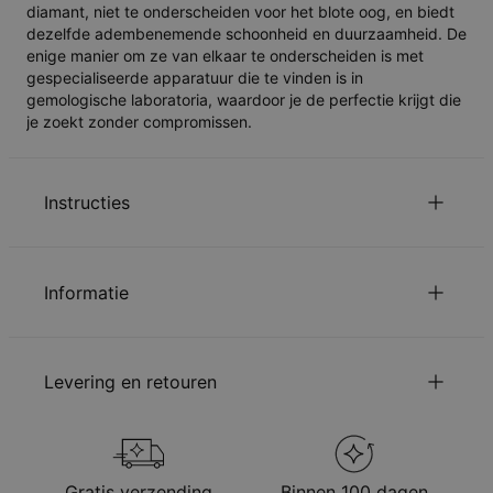
diamant, niet te onderscheiden voor het blote oog, en biedt
dezelfde adembenemende schoonheid en duurzaamheid. De
enige manier om ze van elkaar te onderscheiden is met
gespecialiseerde apparatuur die te vinden is in
gemologische laboratoria, waardoor je de perfectie krijgt die
je zoekt zonder compromissen.
Instructies
Wij personaliseren de naam ketting exact zoals het is
getypt, controleer de spelling en de lay-out nogmaals.
Informatie
Symbolen zullen op dezelfde manier geschreven worden
als letters.
ID:
110-01-1792-95
voor uitleg over de kettinglengte.
Klik Hier
Belangrijkste Materiaal
Duurzaam verkregen metaal
Levering en retouren
Kettingtype
Cable Ketting
Lees over onze
.
Veiligheidswaarschuwing voor Kinderen
Kettinglengte
40 cm / 45 cm
Gelieve
Ons te mailen
met uw vragen of opmerkingen.
Kettingverlenging
5 cm
U kunt de verzendopties kiezen bij bestellen:
Stijl / Collectie
Bar Collectie
Afmetingen Hanger
30 mm x 4 mm
Methode
Geschatte leveringsdatum
Gratis verzending
Binnen 100 dagen
Steensoort
Diamanten