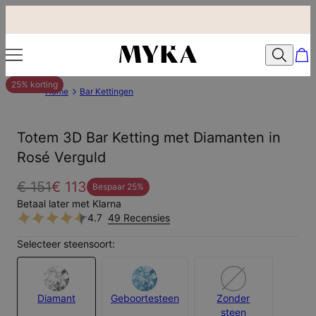
25% korting
Home
Bar Kettingen
Totem 3D Bar Ketting met Diamanten in
Rosé Verguld
€ 151
€ 113
Bespaar
25
%
Betaal later met Klarna
4.7
49 Recensies
Selecteer steensoort:
Diamant
Geboortesteen
Zonder
steen