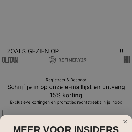
ZOALS GEZIEN OP
Registreer & Bespaar
Schrijf je in op onze e-maillijst en ontvang
15% korting
Exclusieve kortingen en promoties rechtstreeks in je inbox
E-mail*
MEER VOOR INSIDERS