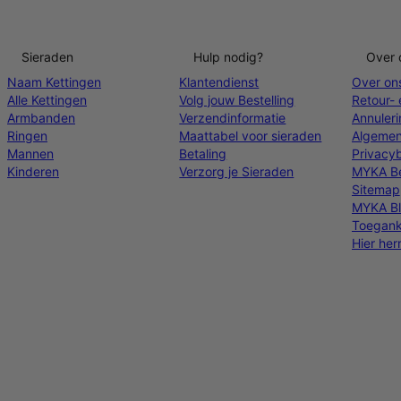
Sieraden
Hulp nodig?
Over 
Naam Kettingen
Klantendienst
Over on
Alle Kettingen
Volg jouw Bestelling
Retour- 
Armbanden
Verzendinformatie
Annuler
Ringen
Maattabel voor sieraden
Algemen
Mannen
Betaling
Privacyb
Kinderen
Verzorg je Sieraden
MYKA Be
Sitemap
MYKA B
Toeganke
Hier he