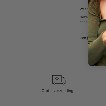
Gemaakt va
Waarom hij er dol
Deze is heeft all
aandenken waar 
Heb je al een ke
Gratis verzending