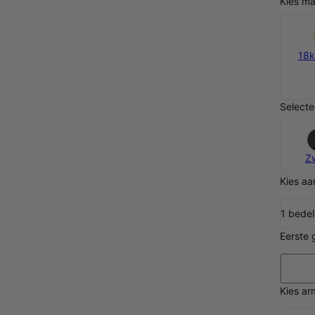
Kies ma
Zilver
18k
€ 85
Selecte
Z
Kies aa
1 bedel
Eerste 
Kies a