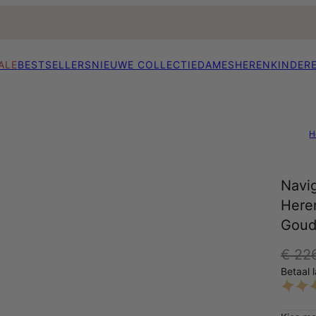
ALE
BESTSELLERS
NIEUWE COLLECTIE
DAMES
HEREN
KINDER
H
Navi
Here
Goud
€ 22
Betaal 