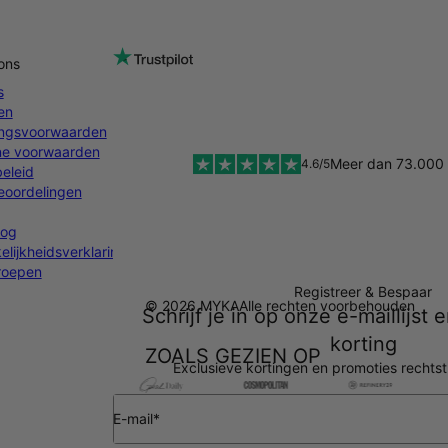
ons
s
en
ingsvoorwaarden
e voorwaarden
Meer dan 73.000 
4.6/5
eleid
oordelingen
log
lijkheidsverklaring
rroepen
Registreer & Bespaar
© 2026 MYKA
Alle rechten voorbehouden
Schrijf je in op onze e-maillijst
korting
ZOALS GEZIEN OP
Exclusieve kortingen en promoties rechtst
E-mail*