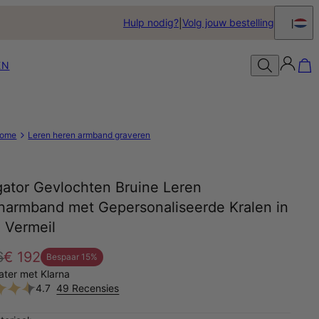
Hulp nodig?
Volg jouw bestelling
EN
ome
Leren heren armband graveren
gator Gevlochten Bruine Leren
narmband met Gepersonaliseerde Kralen in
 Vermeil
6
€ 192
Bespaar
15
%
later met Klarna
4.7
49 Recensies