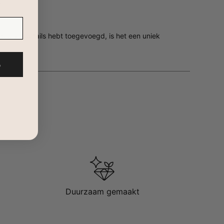
d
 speciale details hebt toegevoegd, is het een uniek
%
Duurzaam gemaakt