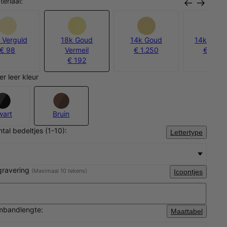
teriaal:
 Verguld
18k Goud
14k Goud
14k Witg
€ 98
Vermeil
€ 1.250
€ 1.50
€ 192
er leer kleur
wart
Bruin
ntal bedeltjes (1-10):
Lettertype
gravering
(Maximaal 10 tekens)
Icoontjes
rmbandlengte:
Maattabel