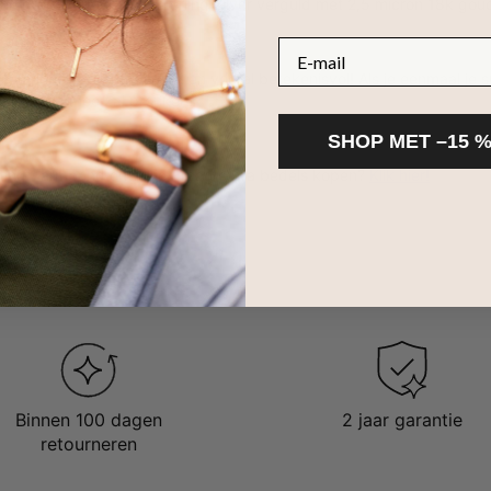
n goud vermeil: 925 sterling zilver verguld met 2,5 micron 18k gou
 op zal zijn:
E-mail
es: mannelijk, aantrekkelijk en vooral betekenisvol! Als je eenmaal je
hij graag mee zal pronken.
SHOP MET –15 
tting / armband en wil je graag extra bedels kopen?
Klik hier!
Binnen 100 dagen
2 jaar garantie
retourneren