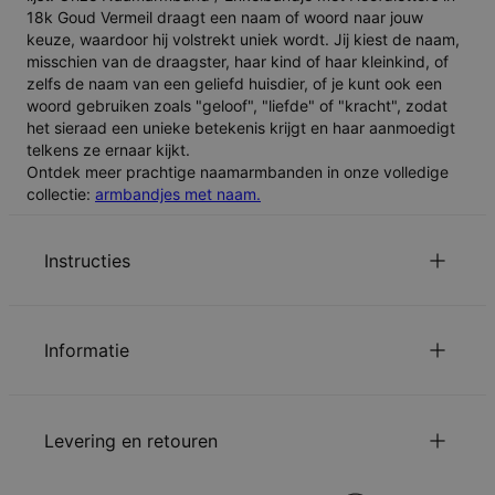
18k Goud Vermeil draagt een naam of woord naar jouw
keuze, waardoor hij volstrekt uniek wordt. Jij kiest de naam,
misschien van de draagster, haar kind of haar kleinkind, of
zelfs de naam van een geliefd huisdier, of je kunt ook een
woord gebruiken zoals "geloof", "liefde" of "kracht", zodat
het sieraad een unieke betekenis krijgt en haar aanmoedigt
telkens ze ernaar kijkt.
Ontdek meer prachtige naamarmbanden in onze volledige
collectie:
armbandjes met naam.
Instructies
Lees over onze
Veiligheidswaarschuwing voor Kinderen
.
Gelieve
Ons te mailen
met uw vragen of opmerkingen.
Informatie
ID:
110-03-2550-33
Belangrijkste
Goud vermeil op sterling zilver
Levering en retouren
Materiaal
0.925
Kettingtype
Gourmet Ketting
Kettinglengte
15 cm / 17.7 cm / 19 cm / 23 cm / 25 cm
U kunt de verzendopties kiezen bij bestellen: