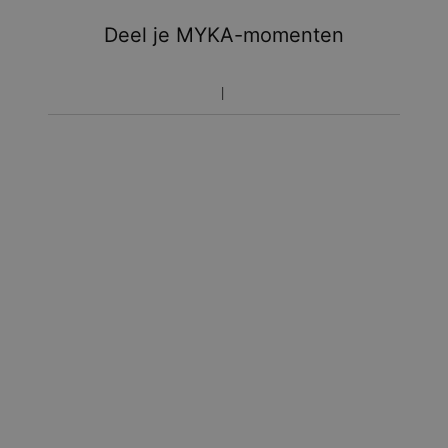
Weet dat de tijdsduur dat hierboven is aangegeven
inclusief de productietijd is.
Deel je MYKA-momenten
Retourzendingsbeleid
Houd er rekening mee dat gepersonaliseerde sieraden uniek
zijn en alleen geretourneerd kunnen worden voor omruiling of
voor een tegoedbon.