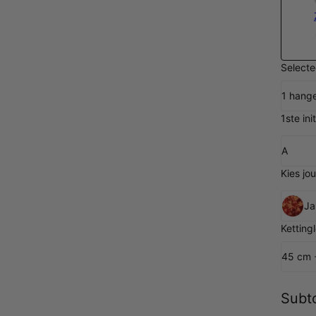
Selecte
1 hang
1ste init
A
Kies jo
Ja
Ketting
45 cm 
Subto