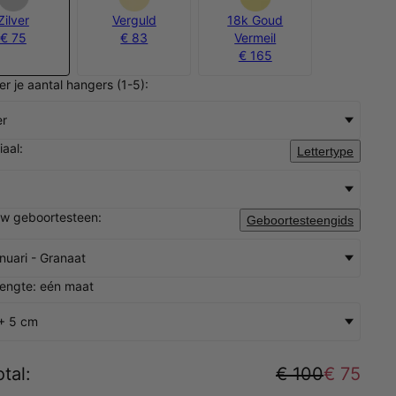
Zilver
Verguld
18k Goud
€ 75
€ 83
Vermeil
€ 165
er je aantal hangers (1-5):
er
iaal:
Lettertype
uw geboortesteen:
Geboortesteengids
nuari - Granaat
lengte: eén maat
+ 5 cm
tal
:
€ 100
€ 75