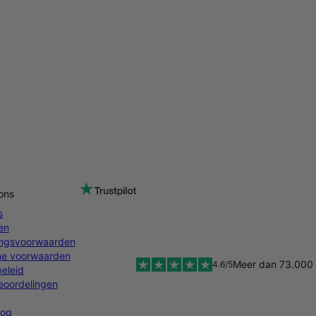
ons
s
en
ingsvoorwaarden
e voorwaarden
Meer dan 73.000 
4.6/5
eleid
oordelingen
log