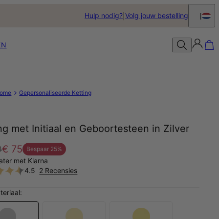
Hulp nodig?
Volg jouw bestelling
EN
ome
Gepersonaliseerde Ketting
ng met Initiaal en Geboortesteen in Zilver
0
€ 75
Bespaar
25
%
later met Klarna
4.5
2 Recensies
teriaal: