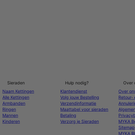
Sieraden
Hulp nodig?
Over 
Naam Kettingen
Klantendienst
Over on
Alle Kettingen
Volg jouw Bestelling
Retour- 
Armbanden
Verzendinformatie
Annuler
Ringen
Maattabel voor sieraden
Algemen
Mannen
Betaling
Privacyb
Kinderen
Verzorg je Sieraden
MYKA Be
Sitemap
MYKA B