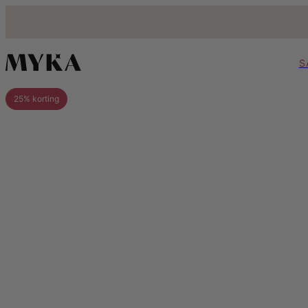
S
25% korting