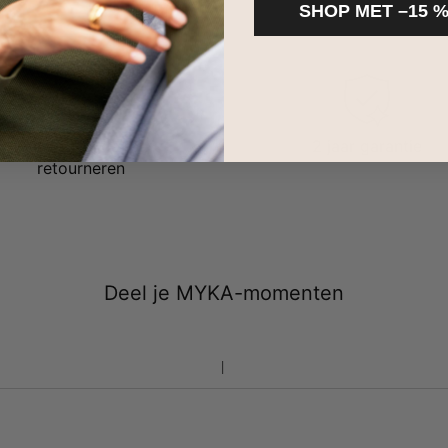
SHOP MET –15 
Binnen 100 dagen
2 jaar garantie
retourneren
Deel je MYKA-momenten