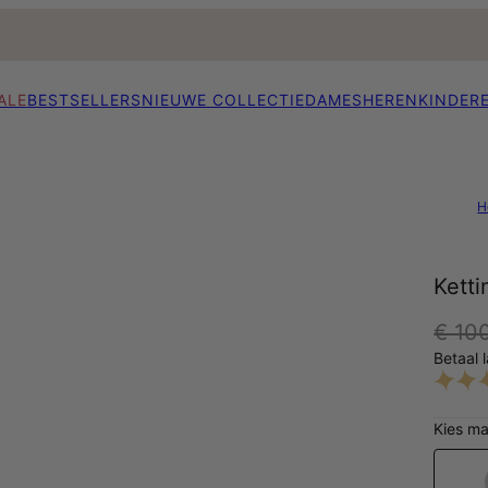
ALE
BESTSELLERS
NIEUWE COLLECTIE
DAMES
HEREN
KINDER
H
Ketti
€ 10
Betaal 
Kies ma