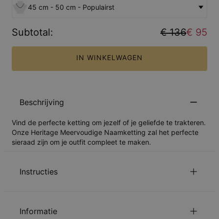
45 cm - 50 cm - Populairst
Subtotal
:
€ 136
€ 95
IN WINKELWAGEN
Beschrijving
Vind de perfecte ketting om jezelf of je geliefde te trakteren.
Onze Heritage Meervoudige Naamketting zal het perfecte
sieraad zijn om je outfit compleet te maken.
Instructies
Lees over onze
.
Veiligheidswaarschuwing voor Kinderen
Informatie
Gelieve
Ons te mailen
met uw vragen of opmerkingen.