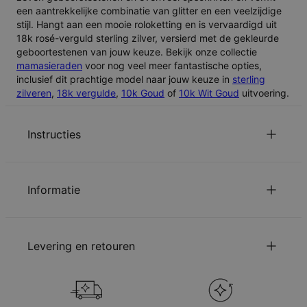
een aantrekkelijke combinatie van glitter en een veelzijdige
stijl. Hangt aan een mooie roloketting en is vervaardigd uit
18k rosé-verguld sterling zilver, versierd met de gekleurde
geboortestenen van jouw keuze. Bekijk onze collectie
mamasieraden
voor nog veel meer fantastische opties,
inclusief dit prachtige model naar jouw keuze in
sterling
zilveren
,
18k vergulde
,
10k Goud
of
10k Wit Goud
uitvoering.
Instructies
Personalisatie is beschikbaar in zowel Nederlands als
Arabisch. Zorg ervoor dat je tekst correct is ingevoerd,
Informatie
want deze verschijnt precies zoals je deze hebt
opgegeven op je sieraad.
ID:
110-01-2039-13
Klik hier voor een
Arabisch toetsenbord
en plak de
Belangrijkste Materiaal
Rosé verguld sterling zilver 0.925
vertaling in het inscriptievakje.
Levering en retouren
Afmetingen
33.78mm x 29.72mm
Lees over onze
.
veiligheidswaarschuwing voor kinderen
Kettingtype
Cable Ketting
Gelieve
ons te mailen
met uw vragen of opmerkingen.
Kettinglengte
Verstelbaar
U kunt de verzendopties kiezen bij bestellen:
Stijl / Collectie
Moeders Collectie
Hypoallergeen
Nikkelvrij
Methode
Geschatte leveringsdatum