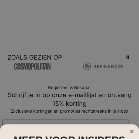
ZOALS GEZIEN OP
Registreer & Bespaar
Schrijf je in op onze e-maillijst en ontvang
15% korting
Exclusieve kortingen en promoties rechtstreeks in je inbox
E-mail*