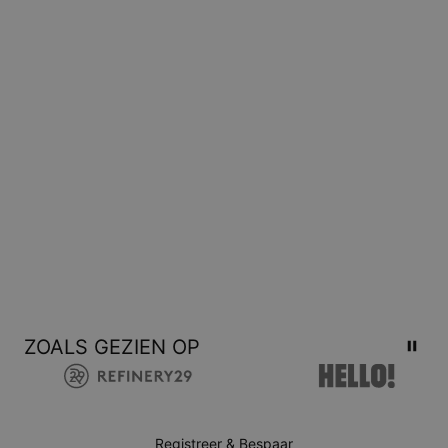
zijn en alleen geretourneerd kunnen worden voor omruiling of
voor een tegoedbon.
ZOALS GEZIEN OP
Registreer & Bespaar