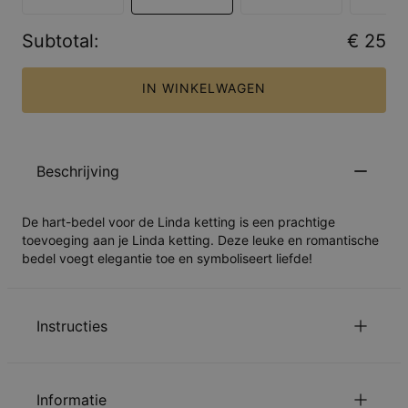
Subtotal
:
€ 25
IN WINKELWAGEN
Beschrijving
De hart-bedel voor de Linda ketting is een prachtige
toevoeging aan je Linda ketting. Deze leuke en romantische
bedel voegt elegantie toe en symboliseert liefde!
Instructies
Lees over onze
.
veiligheidswaarschuwing voor kinderen
Informatie
Gelieve
ons te mailen
met uw vragen of opmerkingen.