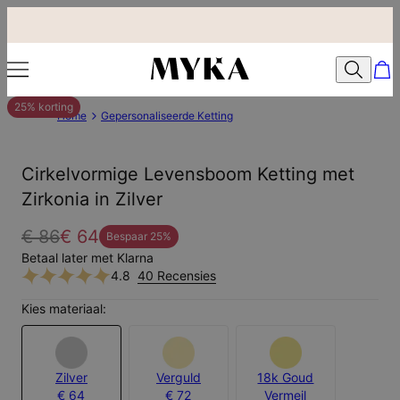
25% korting
Home
Gepersonaliseerde Ketting
Cirkelvormige Levensboom Ketting met
Zirkonia in Zilver
€ 86
€ 64
Bespaar
25
%
Betaal later met Klarna
4.8
40 Recensies
Kies materiaal:
Zilver
Verguld
18k Goud
€ 64
€ 72
Vermeil