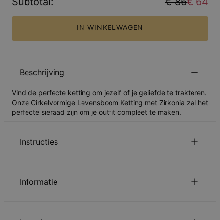
Subtotal
:
€ 86
€ 64
IN WINKELWAGEN
Beschrijving
Vind de perfecte ketting om jezelf of je geliefde te trakteren.
Onze Cirkelvormige Levensboom Ketting met Zirkonia zal het
perfecte sieraad zijn om je outfit compleet te maken.
Instructies
Lees over onze
.
Veiligheidswaarschuwing voor Kinderen
Informatie
Gelieve
Ons te mailen
met uw vragen of opmerkingen.
ID:
110-01-2484-88
Belangrijkste Materiaal
Duurzaam verkregen metaal