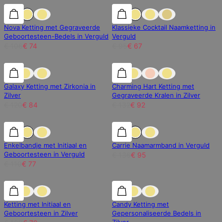
30% korting
30% korting
30% korting
Nova Ketting met Gegraveerde
Klassieke Cocktail Naamketting in
Geboortesteen-Bedels in Verguld
Verguld
€ 106
€ 74
€ 95
€ 67
30% korting
30% korting
30% korting
Galaxy Ketting met Zirkonia in
Charming Hart Ketting met
Zilver
Gegraveerde Kralen in Zilver
€ 120
€ 84
€ 132
€ 92
30% korting
30% korting
30% korting
Enkelbandje met Initiaal en
Carrie Naamarmband in Verguld
Geboortesteen in Verguld
€ 136
€ 95
€ 110
€ 77
30% korting
30% korting
30% korting
Ketting met Initiaal en
Candy Ketting met
Geboortesteen in Zilver
Gepersonaliseerde Bedels in