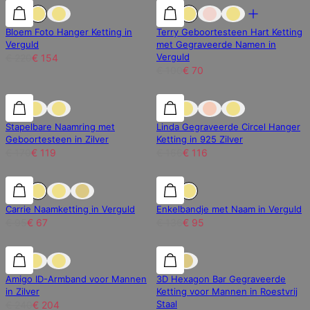
30% korting
30% korting
30% korting
Bloem Foto Hanger Ketting in
Terry Geboortesteen Hart Ketting
Verguld
met Gegraveerde Namen in
Verguld
€ 220
€ 154
€ 100
€ 70
30% korting
30% korting
30% korting
Stapelbare Naamring met
Linda Gegraveerde Circel Hanger
Geboortesteen in Zilver
Ketting in 925 Zilver
€ 170
€ 119
€ 166
€ 116
30% korting
30% korting
30% korting
Carrie Naamketting in Verguld
Enkelbandje met Naam in Verguld
€ 95
€ 67
€ 136
€ 95
15% korting
15% korting
15% korting
Amigo ID-Armband voor Mannen
3D Hexagon Bar Gegraveerde
in Zilver
Ketting voor Mannen in Roestvrij
Staal
€ 240
€ 204