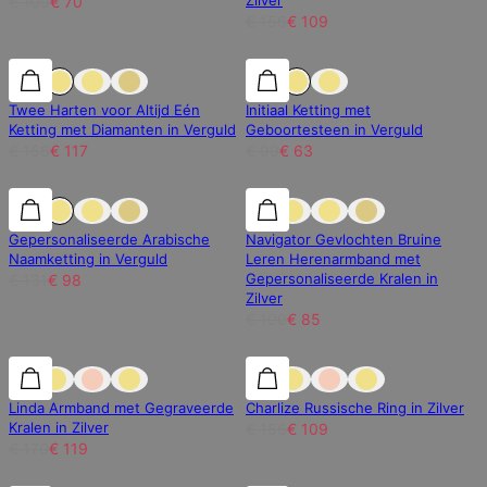
Zilver
€ 100
€ 70
€ 156
€ 109
25% korting
25% korting
30% korting
Twee Harten voor Altijd Eén
Initiaal Ketting met
Ketting met Diamanten in Verguld
Geboortesteen in Verguld
€ 156
€ 117
€ 90
€ 63
25% korting
25% korting
15% korting
Gepersonaliseerde Arabische
Navigator Gevlochten Bruine
Naamketting in Verguld
Leren Herenarmband met
Gepersonaliseerde Kralen in
€ 131
€ 98
Zilver
€ 100
€ 85
30% korting
30% korting
30% korting
Linda Armband met Gegraveerde
Charlize Russische Ring in Zilver
Kralen in Zilver
€ 156
€ 109
€ 170
€ 119