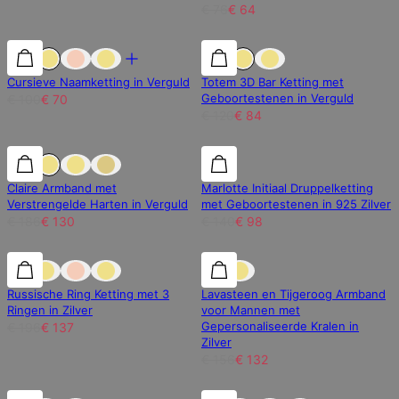
€ 76
€ 64
30% korting
30% korting
30% korting
Cursieve Naamketting in Verguld
Totem 3D Bar Ketting met
Geboortestenen in Verguld
€ 100
€ 70
€ 120
€ 84
30% korting
30% korting
30% korting
Claire Armband met
Marlotte Initiaal Druppelketting
Verstrengelde Harten in Verguld
met Geboortestenen in 925 Zilver
€ 186
€ 130
€ 140
€ 98
30% korting
30% korting
15% korting
Russische Ring Ketting met 3
Lavasteen en Tijgeroog Armband
Ringen in Zilver
voor Mannen met
Gepersonaliseerde Kralen in
€ 196
€ 137
Zilver
€ 156
€ 132