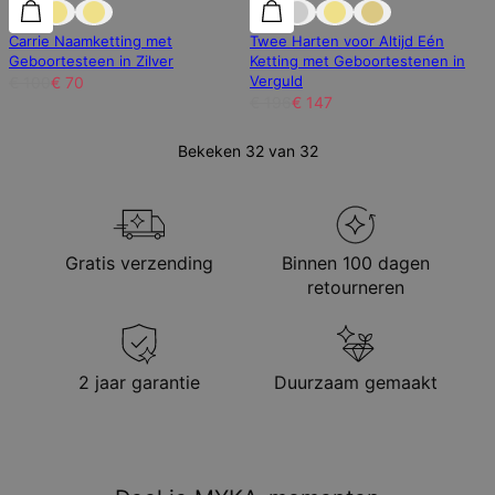
30% korting
30% korting
25% korting
Carrie Naamketting met
Twee Harten voor Altijd Eén
Geboortesteen in Zilver
Ketting met Geboortestenen in
Verguld
€ 100
€ 70
€ 196
€ 147
Bekeken 32 van 32
Gratis verzending
Binnen 100 dagen
retourneren
2 jaar garantie
Duurzaam gemaakt