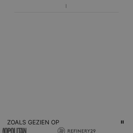
Retourzendingsbeleid
Houd er rekening mee dat gepersonaliseerde sieraden uniek
zijn en alleen geretourneerd kunnen worden voor omruiling of
voor een tegoedbon.
ZOALS GEZIEN OP