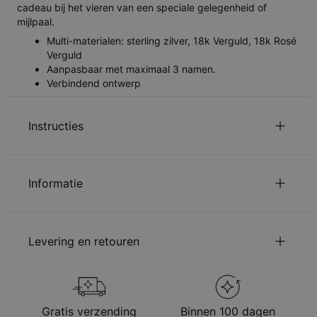
cadeau bij het vieren van een speciale gelegenheid of
mijlpaal.
Multi-materialen: sterling zilver, 18k Verguld, 18k Rosé
Verguld
Aanpasbaar met maximaal 3 namen.
Verbindend ontwerp
Instructies
Lees over onze
.
veiligheidswaarschuwing voor kinderen
Informatie
Gelieve
ons te mailen
met uw vragen of opmerkingen.
ID:
110-05-3205-15
Belangrijkste
Tricolor Verguld Sterling Zilver
Levering en retouren
Materiaal
0.925
Stijl / Collectie
Gepersonaliseerde ringen
Afmetingen
3.81mm
U kunt de verzendopties kiezen bij bestellen:
Hypoallergeen
Nikkelvrij
Methode
Geschatte leveringsdatum
Gratis verzending
Binnen 100 dagen