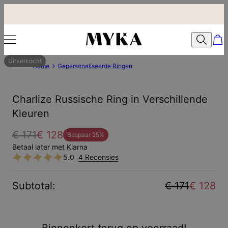
Uitverkocht
Home
Gepersonaliseerde Ringen
Charlize Russische Ring in Verschillende
Kleuren
€ 171
€ 128
Bespaar
25
%
Betaal later met Klarna
5.0
4 Recensies
Subtotal
:
€ 171
€ 128